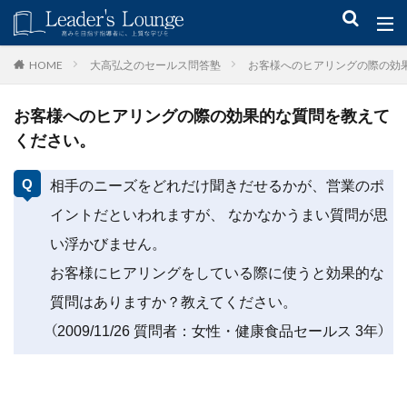
キーワード
大高弘之のセールス問答塾
お客様へのヒアリングの際の効
HOME
お客様へのヒアリングの際の効果的な質問を教えて
青木仁志
モチベーションアップ
後継者育成
事業承継
ください。
新規事業
相手のニーズをどれだけ聞きだせるかが、営業のポ
カテゴリー
イントだといわれますが、 なかなかうまい質問が思
い浮かびません。
お客様にヒアリングをしている際に使うと効果的な
タグ
質問はありますか？教えてください。
組織力
目標設定
社会貢献
事業戦略
（2009/11/26 質問者：女性・健康食品セールス 3年）
人材育成
自己管理
夢
日本青年会議所
検索