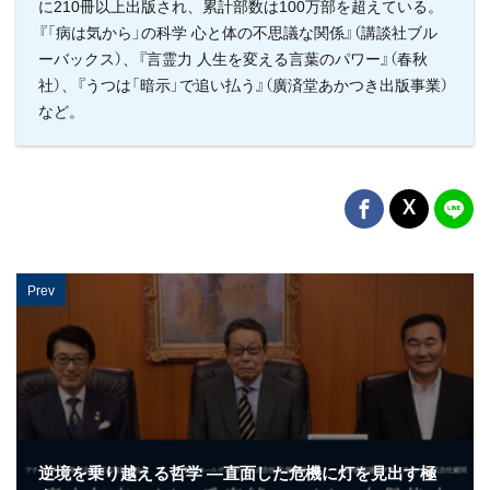
に210冊以上出版され、累計部数は100万部を超えている。
『「病は気から」の科学 心と体の不思議な関係』（講談社ブル
ーバックス）、『言霊力 人生を変える言葉のパワー』（春秋
社）、『うつは「暗示」で追い払う』（廣済堂あかつき出版事業）
など。
Prev
逆境を乗り越える哲学 ―直面した危機に灯を見出す極