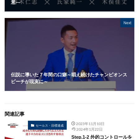
意―
Next
伝説に導いた７年間の口癖～唱え続けたチャンピオンス
ピーチが現実に～
関連記事
2023年11月10日
セールス・目標達成
2024年1月22日
Step.1-2 外的コントロールを