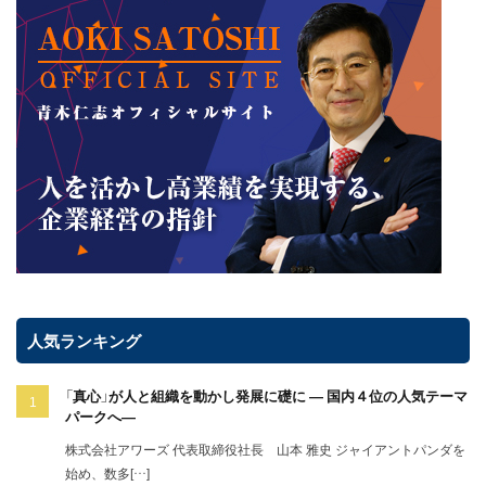
人気ランキング
「真心」が人と組織を動かし発展に礎に ― 国内４位の人気テーマ
パークへ―
株式会社アワーズ 代表取締役社長 山本 雅史 ジャイアントパンダを
始め、数多[…]