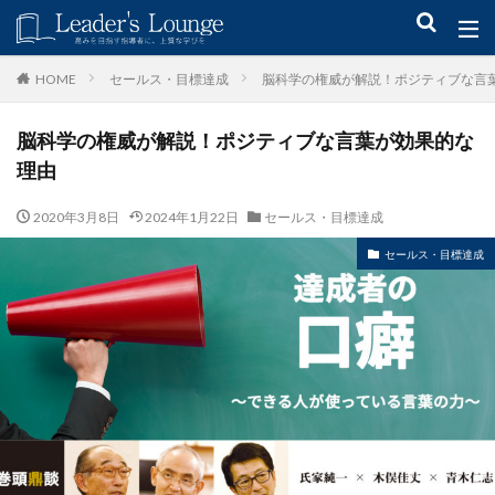
キーワード
セールス・目標達成
脳科学の権威が解説！ポジティブな言
HOME
脳科学の権威が解説！ポジティブな言葉が効果的な
青木仁志
モチベーションアップ
後継者育成
事業承継
理由
新規事業
2020年3月8日
2024年1月22日
セールス・目標達成
カテゴリー
セールス・目標達成
タグ
組織力
目標設定
社会貢献
事業戦略
人材育成
自己管理
夢
日本青年会議所
検索