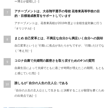
ー博士が提唱し[…]
アチーブメントは、大谷翔平選手の母校 花巻東高等学校の目
的・目標達成教育をサポートしています
アチーブメントは、花巻東高校が2019年度より全校生徒対象に行う
「オリジナル[…]
まとめ 自己変革とは、不満足な自分から満足いく自分への脱却
自己変革というと「行動」に焦点が当たりがちですが、「行動」だけでな
く「考え方[…]
コロナ自粛で夫婦間の親密さを取り戻すための4つの質問
自粛生活によって夫婦でともに過ごす時間が増えたこの期間。もとも
と感じていた性[…]
誰しもが「自分の人生の主人公」である
「自分の人生の主人公として生きる」と決断することが願望を磨くため
の出発点であ[…]