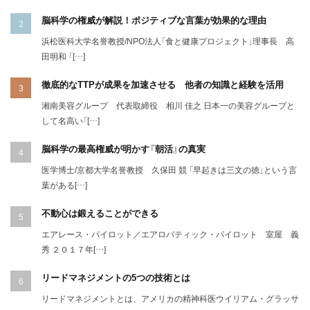
脳科学の権威が解説！ポジティブな言葉が効果的な理由
浜松医科大学名誉教授/NPO法人「食と健康プロジェクト」理事長 高
田明和 「[…]
徹底的なTTPが成果を加速させる 他者の知識と経験を活用
湘南美容グループ 代表取締役 相川 佳之 日本一の美容グループと
して名高い「[…]
脳科学の最高権威が明かす『朝活』の真実
医学博士/京都大学名誉教授 久保田 競 「早起きは三文の徳」という言
葉がある[…]
不動心は鍛えることができる
エアレース・パイロット／エアロバティック・パイロット 室屋 義
秀 ２０１７年[…]
リードマネジメントの5つの技術とは
リードマネジメントとは、アメリカの精神科医ウイリアム・グラッサ