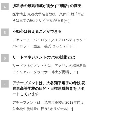
脳科学の最高権威が明かす『朝活』の真実
医学博士/京都大学名誉教授 久保田 競 「早起
きは三文の徳」という言葉がある[…]
不動心は鍛えることができる
エアレース・パイロット／エアロバティック・
パイロット 室屋 義秀 ２０１７年[…]
リードマネジメントの5つの技術とは
リードマネジメントとは、アメリカの精神科医
ウイリアム・グラッサー博士が提唱し[…]
アチーブメントは、大谷翔平選手の母校 花
巻東高等学校の目的・目標達成教育をサポ
ートしています
アチーブメントは、花巻東高校が2019年度よ
り全校生徒対象に行う「オリジナル[…]