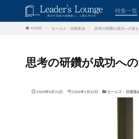
キーワード
特集一覧
セールス・目標達成
思考の研鑽が成功への道を
HOME
青木仁志
モチベーシ
カテゴリー
思考の研鑽が成功への
タグ
組織力
目標
2020年8月31日
2024年1月22日
セールス・目標達