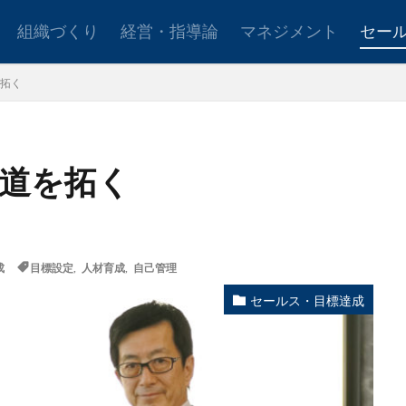
組織づくり
経営・指導論
マネジメント
セー
拓く
ョンアップ
後継者育成
事業承継
新規事業
道を拓く
設定
社会貢献
事業戦略
人材育成
自己管理
夢
日
成
目標設定
,
人材育成
,
自己管理
検索
セールス・目標達成