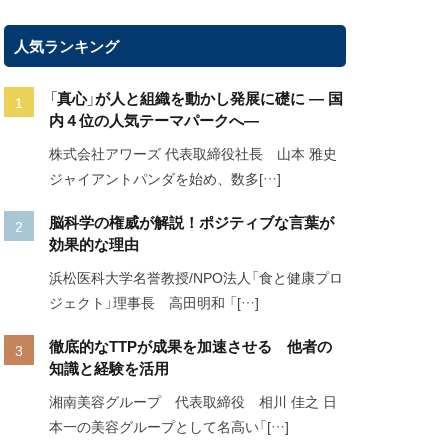
人気ランキング
「真心」が人と組織を動かし発展に礎に ― 国
内４位の人気テーマパークへ―
株式会社アワーズ 代表取締役社長 山本 雅史
ジャイアントパンダを始め、数多[…]
脳科学の権威が解説！ポジティブな言葉が
効果的な理由
浜松医科大学名誉教授/NPO法人「食と健康プロ
ジェクト」理事長 高田明和 「[…]
徹底的なTTPが成果を加速させる 他者の
知識と経験を活用
湘南美容グループ 代表取締役 相川 佳之 日
本一の美容グループとして名高い「[…]