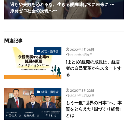
過ちや失敗を恐れるな。生きる醍醐味は常に未来に 〜
原発ゼロ社会の実現へ〜
関連記事
2022年2月28日
経営・指導論
2022年3月5日
[まとめ]組織の成長は、経営
者の自己変革からスタートす
る
2020年3月22日
経営・指導論
2024年1月22日
もう一度“世界の日本”へ。本
質をとらえた「国づくり経営」
とは