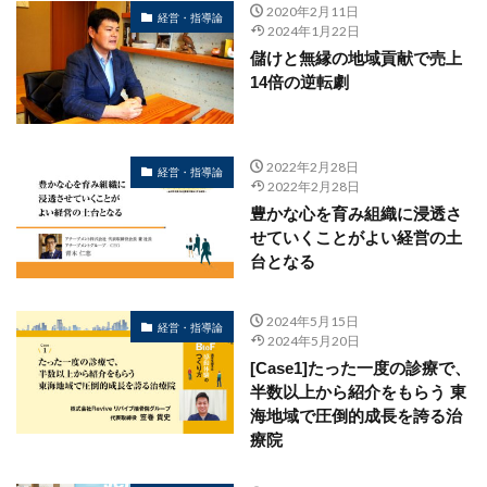
2020年2月11日
経営・指導論
2024年1月22日
儲けと無縁の地域貢献で売上
14倍の逆転劇
2022年2月28日
経営・指導論
2022年2月28日
豊かな心を育み組織に浸透さ
せていくことがよい経営の土
台となる
2024年5月15日
経営・指導論
2024年5月20日
[Case1]たった一度の診療で、
半数以上から紹介をもらう 東
海地域で圧倒的成長を誇る治
療院