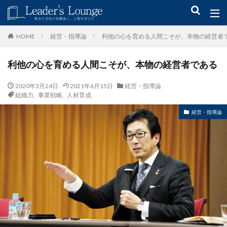
キーワード
経営・指導論
利他の心を育める人間こそが、本物の経営者
HOME
利他の心を育める人間こそが、本物の経営者である
青木仁志
モチベーションアップ
後継者育成
事業承継
新規事業
2020年3月24日
2021年6月15日
経営・指導論
組織力
,
事業戦略
,
人材育成
カテゴリー
経営・指導論
タグ
組織力
目標設定
社会貢献
事業戦略
人材育成
自己管理
夢
日本青年会議所
検索