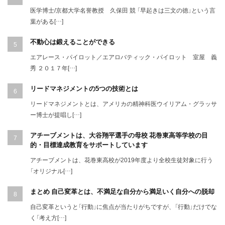
医学博士/京都大学名誉教授 久保田 競 「早起きは三文の徳」という言
葉がある[…]
不動心は鍛えることができる
エアレース・パイロット／エアロバティック・パイロット 室屋 義
秀 ２０１７年[…]
リードマネジメントの5つの技術とは
リードマネジメントとは、アメリカの精神科医ウイリアム・グラッサ
ー博士が提唱し[…]
アチーブメントは、大谷翔平選手の母校 花巻東高等学校の目
的・目標達成教育をサポートしています
アチーブメントは、花巻東高校が2019年度より全校生徒対象に行う
「オリジナル[…]
まとめ 自己変革とは、不満足な自分から満足いく自分への脱却
自己変革というと「行動」に焦点が当たりがちですが、「行動」だけでな
く「考え方[…]