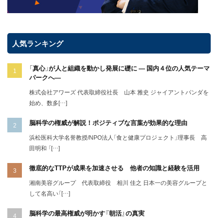
人気ランキング
「真心」が人と組織を動かし発展に礎に ― 国内４位の人気テーマ
パークへ―
株式会社アワーズ 代表取締役社長 山本 雅史 ジャイアントパンダを
始め、数多[…]
脳科学の権威が解説！ポジティブな言葉が効果的な理由
浜松医科大学名誉教授/NPO法人「食と健康プロジェクト」理事長 高
田明和 「[…]
徹底的なTTPが成果を加速させる 他者の知識と経験を活用
湘南美容グループ 代表取締役 相川 佳之 日本一の美容グループと
して名高い「[…]
脳科学の最高権威が明かす『朝活』の真実