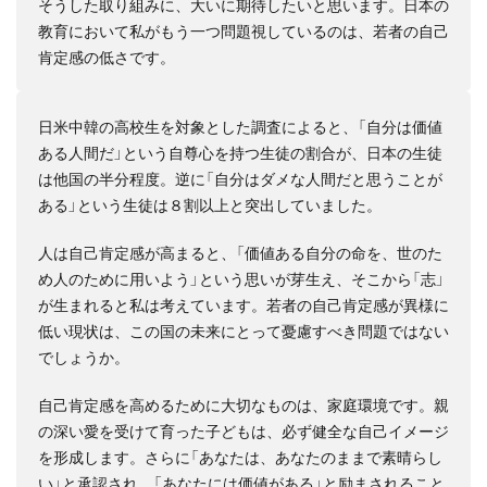
そうした取り組みに、大いに期待したいと思います。日本の
教育において私がもう一つ問題視しているのは、若者の自己
肯定感の低さです。
日米中韓の高校生を対象とした調査によると、「自分は価値
ある人間だ」という自尊心を持つ生徒の割合が、日本の生徒
は他国の半分程度。逆に「自分はダメな人間だと思うことが
ある」という生徒は８割以上と突出していました。
人は自己肯定感が高まると、「価値ある自分の命を、世のた
め人のために用いよう」という思いが芽生え、そこから「志」
が生まれると私は考えています。若者の自己肯定感が異様に
低い現状は、この国の未来にとって憂慮すべき問題ではない
でしょうか。
自己肯定感を高めるために大切なものは、家庭環境です。親
の深い愛を受けて育った子どもは、必ず健全な自己イメージ
を形成します。さらに「あなたは、あなたのままで素晴らし
い」と承認され、「あなたには価値がある」と励まされること