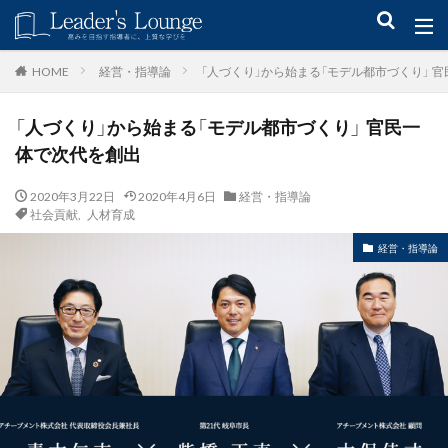
キーワード
経営・指導論
「人づくり」から始まる「モデル都市づくり」 
HOME
「人づくり」から始まる「モデル都市づくり」 官民一
青木仁志
モチベーションアップ
後継者育成
事業承継
体で次代を創出
新規事業
2020年3月22日
2020年4月6日
経営・指導論
カテゴリー
社会貢献
,
人材育成
経営・指導論
タグ
組織力
目標設定
社会貢献
事業戦略
人材育成
自己管理
夢
日本青年会議所
検索