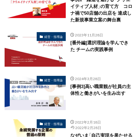
イティブ人材」の育て方 コロ
ナ禍で50店舗の出店を 達成し
た新規事業立案の舞台裏
2023年11月28日
経営・指導論
[番外編]選択理論を学んでき
た チームの実践事例
2024年3月28日
経営・指導論
[事例3]高い職業観が社員の主
体性と働きがいを生み出す
2022年2月18日
経営・指導論
2022年2月28日
なぜいま「自己実現を果たせる