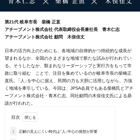
第21代 岐阜市長 柴橋 正直
アチーブメント株式会社 代表取締役会長兼社長 青木仁志
アチーブメント株式会社 顧問 木俣佳丈
日本の活力向上のためにも、各地域の自律的かつ持続的な成長が
望まれるなか、全国のさまざまな地域で新たな試みが行われてい
る。そうしたなか、類まれなリーダーシップと実行力をもって市
政に取り組む ことで、注目を集めているのが岐阜市長の柴橋正
直氏。「人」を中心に据え、民間の力も大胆に活用しながら、力強
く地域を牽引している。今回は、JPSA会員でもある柴橋氏とアチ
ーブメント株式会社・青木仁志、同社顧問の木俣佳丈氏による鼎
談が行われた。
目次
1
正解の見えにくい時代は「人」中心の発想が肝要