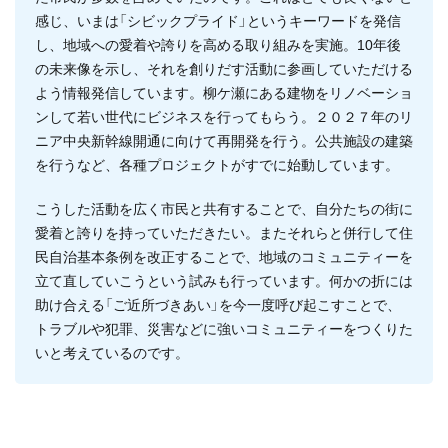
感じ、いまは「シビックプライド」というキーワードを発信
し、地域への愛着や誇りを高める取り組みを実施。10年後
の未来像を示し、それを創りだす活動に参画していただける
よう情報発信しています。柳ケ瀬にある建物をリノベーショ
ンして若い世代にビジネスを行ってもらう。２０２７年のリ
ニア中央新幹線開通に向けて再開発を行う。公共施設の建築
を行うなど、各種プロジェクトがすでに始動しています。
こうした活動を広く市民と共有することで、自分たちの街に
愛着と誇りを持っていただきたい。またそれらと併行して住
民自治基本条例を改正することで、地域のコミュニティーを
立て直していこうという試みも行っています。何かの折には
助け合える「ご近所づきあい」を今一度呼び起こすことで、
トラブルや犯罪、災害などに強いコミュニティーをつくりた
いと考えているのです。