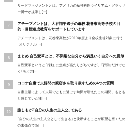
リードマネジメントとは、アメリカの精神科医ウイリアム・グラッサ
ー博士が提唱し[…]
アチーブメントは、大谷翔平選手の母校 花巻東高等学校の目
的・目標達成教育をサポートしています
アチーブメントは、花巻東高校が2019年度より全校生徒対象に行う
「オリジナル[…]
まとめ 自己変革とは、不満足な自分から満足いく自分への脱却
自己変革というと「行動」に焦点が当たりがちですが、「行動」だけでな
く「考え方[…]
コロナ自粛で夫婦間の親密さを取り戻すための4つの質問
自粛生活によって夫婦でともに過ごす時間が増えたこの期間。もとも
と感じていた性[…]
誰しもが「自分の人生の主人公」である
「自分の人生の主人公として生きる」と決断することが願望を磨くため
の出発点であ[…]