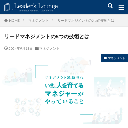
キーワード
マネジメント
リードマネジメントの5つの技術とは
HOME
リードマネジメントの5つの技術とは
青木仁志
モチベーションアップ
後継者育成
事業承継
新規事業
2024年9月18日
マネジメント
マネジメント
カテゴリー
タグ
組織力
目標設定
社会貢献
事業戦略
人材育成
自己管理
夢
日本青年会議所
検索