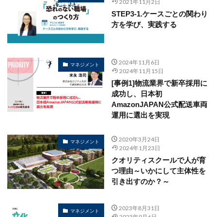
2021年11月2日
STEP3-1.ケースごとの関わり
方を学び、実践する
2024年11月6日
マネジメント
2024年11月15日
[事例1]物流業界で新卒採用に
成功し、日本初
AmazonJAPAN公式配送車両
運用に選出を実現
2020年3月24日
マネジメント
2024年1月23日
クオリティスクールで人が育
つ理由～いかにして主体性を
引き出すのか？～
2023年8月31日
マネジメント
2023年9月6日