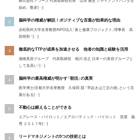
株式会社アワーズ 代表取締役社長 山本 雅史 ジャイアントパンダを
始め、数多[…]
脳科学の権威が解説！ポジティブな言葉が効果的な理由
浜松医科大学名誉教授/NPO法人「食と健康プロジェクト」理事長 高
田明和 「[…]
徹底的なTTPが成果を加速させる 他者の知識と経験を活用
湘南美容グループ 代表取締役 相川 佳之 日本一の美容グループと
して名高い「[…]
脳科学の最高権威が明かす『朝活』の真実
医学博士/京都大学名誉教授 久保田 競 「早起きは三文の徳」という言
葉がある[…]
不動心は鍛えることができる
エアレース・パイロット／エアロバティック・パイロット 室屋 義
秀 ２０１７年[…]
リードマネジメントの5つの技術とは