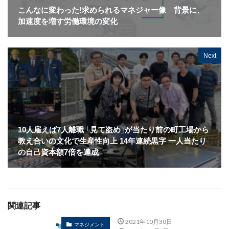
こんなに変わった!求められるマネジャー像 背景に、
加速度を増す労働環境の変化
Next
10人雇えば7人離職 「見て盗め」が当たり前の町工場から
教え合いの文化で生産性向上 14年連続黒字 一人当たり
の自己資本額7倍を達成
関連記事
2021年10月30日
マネジメント