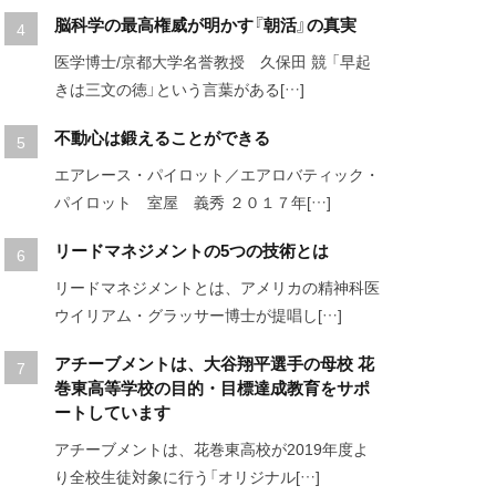
脳科学の最高権威が明かす『朝活』の真実
医学博士/京都大学名誉教授 久保田 競 「早起
きは三文の徳」という言葉がある[…]
不動心は鍛えることができる
エアレース・パイロット／エアロバティック・
パイロット 室屋 義秀 ２０１７年[…]
リードマネジメントの5つの技術とは
リードマネジメントとは、アメリカの精神科医
ウイリアム・グラッサー博士が提唱し[…]
アチーブメントは、大谷翔平選手の母校 花
巻東高等学校の目的・目標達成教育をサポ
ートしています
アチーブメントは、花巻東高校が2019年度よ
り全校生徒対象に行う「オリジナル[…]