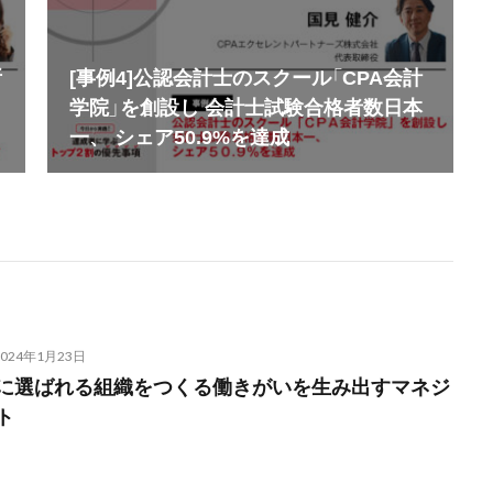
所
[事例4]公認会計士のスクール「CPA会計
学院」を創設し 会計士試験合格者数日本
一、 シェア50.9%を達成
2024年1月23日
に選ばれる組織をつくる働きがいを生み出すマネジ
ト