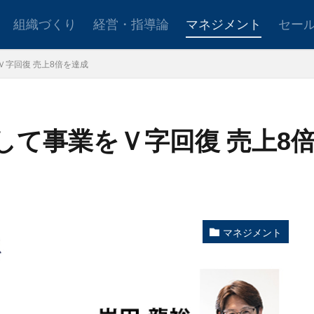
組織づくり
経営・指導論
マネジメント
セー
Ｖ字回復 売上8倍を達成
ョンアップ
後継者育成
事業承継
新規事業
として事業をＶ字回復 売上8
設定
社会貢献
事業戦略
人材育成
自己管理
夢
日
検索
マネジメント