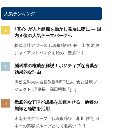
人気ランキング
「真心」が人と組織を動かし発展に礎に ― 国
内４位の人気テーマパークへ―
株式会社アワーズ 代表取締役社長 山本 雅史
ジャイアントパンダを始め、数多[…]
脳科学の権威が解説！ポジティブな言葉が
効果的な理由
浜松医科大学名誉教授/NPO法人「食と健康プロ
ジェクト」理事長 高田明和 「[…]
徹底的なTTPが成果を加速させる 他者の
知識と経験を活用
湘南美容グループ 代表取締役 相川 佳之 日
本一の美容グループとして名高い「[…]