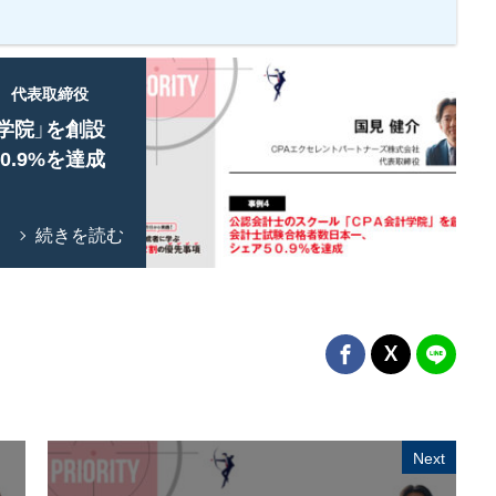
 代表取締役
計学院」を創設
0.9%を達成
続きを読む
Next