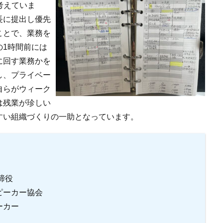
考えていま
⻑に提出し優先
ことで、業務を
の1時間前には
に回す業務かを
し、プライベー
⾃らがウィーク
は残業が珍しい
すい組織づくりの⼀助となっています。
締役
ピーカー協会
ーカー