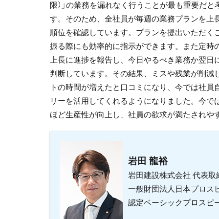
限）」の業務を漏れなく⾏うことが最も重要だと
す。そのため、全社員が毎週の業務プランを上
順位を確認しています。プランを提出いただく
振る際にも効率的に指⽰ができます。また定時
上⻑に進捗を報告し、今日やるべき業務か翌日
判断しています。その結果、ミスや残業が削減
トの時間が増えたと口コミになり、今では社員
リーを活⽤してくれるようになりました。今で
ほど⽣産性が向上し、社員の欲求が満たされや
岩田 龍裕
岩田建設株式会社 代表取
一般財団法人日本プロス
認定ベーシックプロスピ