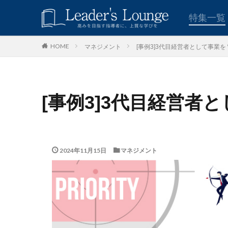
キーワード
特集一覧
マネジメント
[事例3]3代目経営者として事業を
HOME
青木仁志
モチベーシ
カテゴリー
[事例3]3代目経営者
タグ
組織力
目標
2024年11月15日
マネジメント