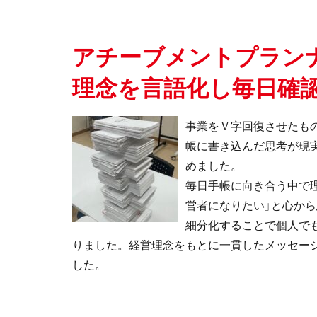
アチーブメントプランナ
理念を言語化し毎日確
事業をＶ字回復させたも
帳に書き込んだ思考が現
めました。
毎日手帳に向き合う中で
営者になりたい」と心か
細分化することで個⼈で
りました。経営理念をもとに⼀貫したメッセー
した。