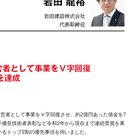
経営者として事業をＶ字回復させ、約2億円あった借金を7
手優良技術者表彰など令和2年から現在まで連続受賞を果
いるトップ2割の優先事項を伺いました。