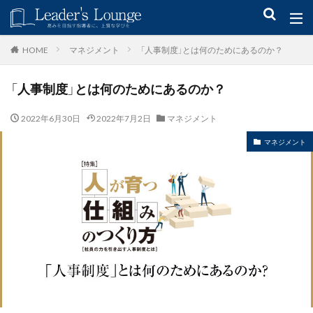
キーワード
マネジメント
「人事制度」とは何のためにあるのか？
HOME
「人事制度」とは何のためにあるのか？
青木仁志
モチベーションアップ
後継者育成
事業承継
新規事業
2022年6月30日
2022年7月2日
マネジメント
マネジメント
カテゴリー
タグ
組織力
目標設定
社会貢献
事業戦略
人材育成
自己管理
夢
日本青年会議所
検索