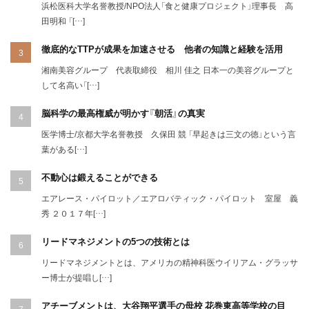
浜松医科大学名誉教授/NPO法人「食と健康プロジェクト」理事長 高
田明和 「[…]
徹底的なTTPが成果を加速させる 他者の知識と経験を活用
湘南美容グループ 代表取締役 相川 佳之 日本一の美容グループと
して名高い「[…]
脳科学の最高権威が明かす『朝活』の真実
医学博士/京都大学名誉教授 久保田 競 「早起きは三文の徳」という言
葉がある[…]
不動心は鍛えることができる
エアレース・パイロット／エアロバティック・パイロット 室屋 義
秀 ２０１７年[…]
リードマネジメントの5つの技術とは
リードマネジメントとは、アメリカの精神科医ウイリアム・グラッサ
ー博士が提唱し[…]
アチーブメントは、大谷翔平選手の母校 花巻東高等学校の目