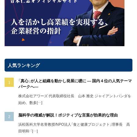
人気ランキング
「真心」が人と組織を動かし発展に礎に ― 国内４位の人気テーマ
パークへ―
株式会社アワーズ 代表取締役社長 山本 雅史 ジャイアントパンダを
始め、数多[…]
脳科学の権威が解説！ポジティブな言葉が効果的な理由
浜松医科大学名誉教授/NPO法人「食と健康プロジェクト」理事長 高
田明和 「[…]