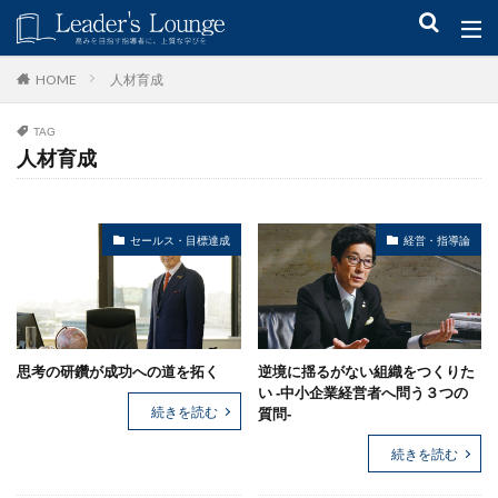
キーワード
人材育成
HOME
TAG
青木仁志
モチベーションアップ
後継者育成
事業承継
人材育成
新規事業
カテゴリー
セールス・目標達成
経営・指導論
タグ
思考の研鑽が成功への道を拓く
逆境に揺るがない組織をつくりた
組織力
目標設定
社会貢献
事業戦略
い -中小企業経営者へ問う３つの
人材育成
自己管理
夢
日本青年会議所
続きを読む
質問-
続きを読む
検索