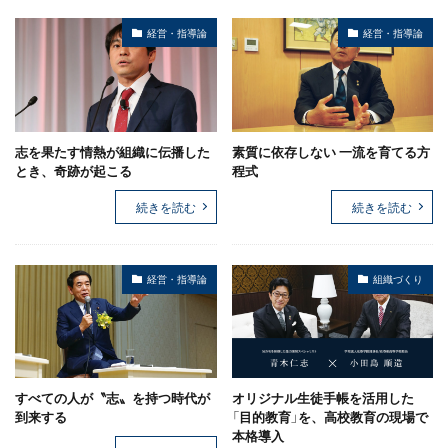
経営・指導論
経営・指導論
志を果たす情熱が組織に伝播した
素質に依存しない 一流を育てる方
とき、奇跡が起こる
程式
続きを読む
続きを読む
経営・指導論
組織づくり
すべての人が〝志〟を持つ時代が
オリジナル生徒手帳を活用した
到来する
「目的教育」を、高校教育の現場で
本格導入