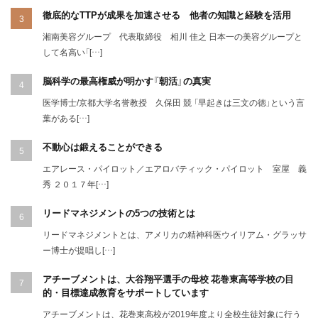
徹底的なTTPが成果を加速させる 他者の知識と経験を活用
湘南美容グループ 代表取締役 相川 佳之 日本一の美容グループと
して名高い「[…]
脳科学の最高権威が明かす『朝活』の真実
医学博士/京都大学名誉教授 久保田 競 「早起きは三文の徳」という言
葉がある[…]
不動心は鍛えることができる
エアレース・パイロット／エアロバティック・パイロット 室屋 義
秀 ２０１７年[…]
リードマネジメントの5つの技術とは
リードマネジメントとは、アメリカの精神科医ウイリアム・グラッサ
ー博士が提唱し[…]
アチーブメントは、大谷翔平選手の母校 花巻東高等学校の目
的・目標達成教育をサポートしています
アチーブメントは、花巻東高校が2019年度より全校生徒対象に行う