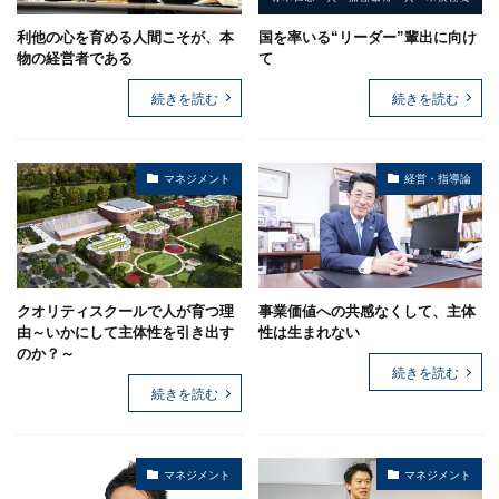
利他の心を育める人間こそが、本
国を率いる“リーダー”輩出に向け
物の経営者である
て
続きを読む
続きを読む
マネジメント
経営・指導論
クオリティスクールで人が育つ理
事業価値への共感なくして、主体
由～いかにして主体性を引き出す
性は生まれない
のか？～
続きを読む
続きを読む
マネジメント
マネジメント