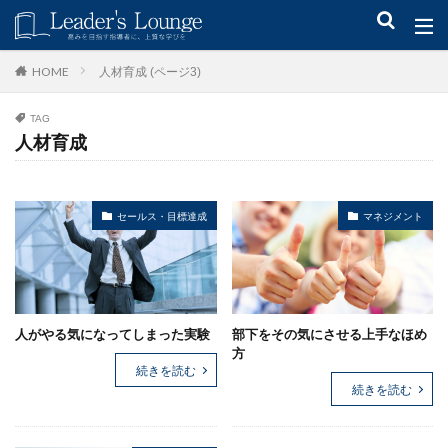
キーワード
人材育成 (ページ3)
HOME
TAG
青木仁志
モチベーションアップ
後継者育成
事業承継
人材育成
新規事業
カテゴリー
セールス・目標達成
マネジメント
タグ
人がやる気になってしまった実験
部下をその気にさせる上手なほめ
組織力
目標設定
社会貢献
事業戦略
方
人材育成
自己管理
夢
日本青年会議所
続きを読む
続きを読む
検索