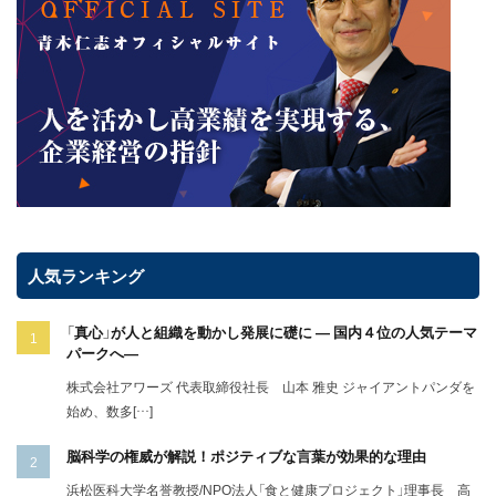
人気ランキング
「真心」が人と組織を動かし発展に礎に ― 国内４位の人気テーマ
パークへ―
株式会社アワーズ 代表取締役社長 山本 雅史 ジャイアントパンダを
始め、数多[…]
脳科学の権威が解説！ポジティブな言葉が効果的な理由
浜松医科大学名誉教授/NPO法人「食と健康プロジェクト」理事長 高