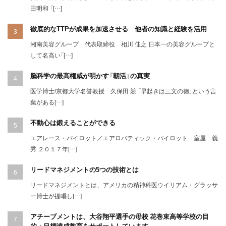
田明和 「[…]
徹底的なTTPが成果を加速させる 他者の知識と経験を活用
湘南美容グループ 代表取締役 相川 佳之 日本一の美容グループと
して名高い「[…]
脳科学の最高権威が明かす『朝活』の真実
医学博士/京都大学名誉教授 久保田 競 「早起きは三文の徳」という言
葉がある[…]
不動心は鍛えることができる
エアレース・パイロット／エアロバティック・パイロット 室屋 義
秀 ２０１７年[…]
リードマネジメントの5つの技術とは
リードマネジメントとは、アメリカの精神科医ウイリアム・グラッサ
ー博士が提唱し[…]
アチーブメントは、大谷翔平選手の母校 花巻東高等学校の目
的・目標達成教育をサポートしています