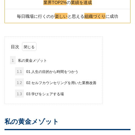
業界TOP2%
の
業績を達成
毎日職場に行くのが
楽しい
と思える
組織づくり
に成功
目次
1
私の黄金メゾット
1.1
01.人生の目的から時間をつかう
1.2
02.セルフカウンセリングを用いた業務改善
1.3
03.学びをシェアする場
私の黄金メゾット