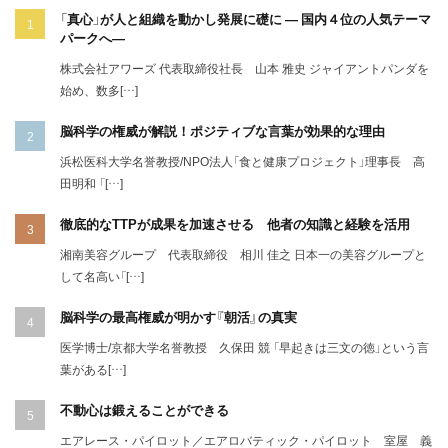
「真心」が人と組織を動かし発展に礎に ― 国内４位の人気テーマ
パークへ―
株式会社アワーズ 代表取締役社長 山本 雅史 ジャイアントパンダを
始め、数多[…]
脳科学の権威が解説！ポジティブな言葉が効果的な理由
浜松医科大学名誉教授/NPO法人「食と健康プロジェクト」理事長 高
田明和 「[…]
徹底的なTTPが成果を加速させる 他者の知識と経験を活用
湘南美容グループ 代表取締役 相川 佳之 日本一の美容グループと
して名高い「[…]
脳科学の最高権威が明かす『朝活』の真実
医学博士/京都大学名誉教授 久保田 競 「早起きは三文の徳」という言
葉がある[…]
不動心は鍛えることができる
エアレース・パイロット／エアロバティック・パイロット 室屋 義