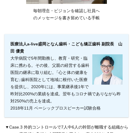
毎朝理念・ビジョンを確認し社員へ
のメッセージを書き留めている手帳
医療法人a-live盛岡となん歯科・こども矯正歯科 副院長 山
田 優貴
大学病院で5年間勤務し、教育・研究・臨
床に携わる。その後、父親の経営する歯科
医院の継承に取り組む。「心と体の健康を
育む」歯科医院として地域に根付いた医療
を提供し、2020年には、事業継承後1年で
昨対比200%の業績を達成。翌年もコロナ禍でありながら昨
対250%の売上を達成。
2018年11月 ベーシックプロスピーカー試験合格
▼Case.3 外的コントロールで7人中6人の幹部が離職する組織から