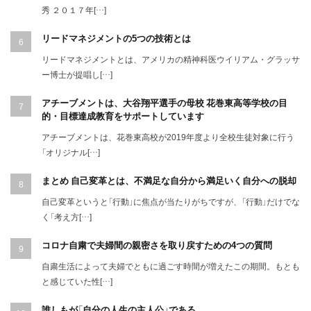
秀 ２０１７年[…]
リードマネジメントの5つの技術とは
リードマネジメントとは、アメリカの精神科医ウイリアム・グラッサ
ー博士が提唱し[…]
アチーブメントは、大谷翔平選手の母校 花巻東高等学校の目
的・目標達成教育をサポートしています
アチーブメントは、花巻東高校が2019年度より全校生徒対象に行う
「オリジナル[…]
まとめ 自己変革とは、不満足な自分から満足いく自分への脱却
自己変革というと「行動」に焦点が当たりがちですが、「行動」だけでな
く「考え方[…]
コロナ自粛で夫婦間の親密さを取り戻すための4つの質問
自粛生活によって夫婦でともに過ごす時間が増えたこの期間。もとも
と感じていた性[…]
誰しもが「自分の人生の主人公」である