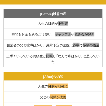
[Before]以前の私
人生の目的が
不明確
時間もお金もあるだけ使い、
ギャンブル
や
飲み会が好き
創業者の父と喧嘩ばかり、継承予定の医院は
赤字
で
多額の借金
上手くいっている同級生と
比較
し「なんで私ばかり」と思ってい
た
[After]今の私
人生の
目的が明確に
父との
関係が改善