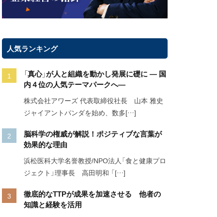
人気ランキング
「真心」が人と組織を動かし発展に礎に ― 国
内４位の人気テーマパークへ―
株式会社アワーズ 代表取締役社長 山本 雅史
ジャイアントパンダを始め、数多[…]
脳科学の権威が解説！ポジティブな言葉が
効果的な理由
浜松医科大学名誉教授/NPO法人「食と健康プロ
ジェクト」理事長 高田明和 「[…]
徹底的なTTPが成果を加速させる 他者の
知識と経験を活用