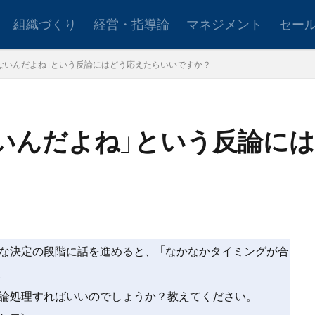
組織づくり
経営・指導論
マネジメント
セー
ないんだよね」という反論にはどう応えたらいいですか？
ョンアップ
後継者育成
事業承継
新規事業
いんだよね」という反論に
設定
社会貢献
事業戦略
人材育成
自己管理
夢
日
検索
な決定の段階に話を進めると、 「なかなかタイミングが合
。
論処理すればいいのでしょうか？教えてください。