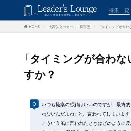
キーワード
特集一覧
大高弘之のセールス問答塾
「タイミングが合わ
HOME
青木仁志
モチベーシ
カテゴリー
「タイミングが合わな
タグ
すか？
組織力
目標
いつも提案の感触はいいのですが、最終的
わないんだよね」 と、言われてしまいます
こういう風に言われたときはどのように反