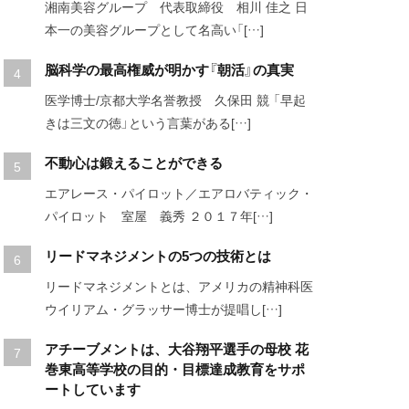
湘南美容グループ 代表取締役 相川 佳之 日
本一の美容グループとして名高い「[…]
脳科学の最高権威が明かす『朝活』の真実
医学博士/京都大学名誉教授 久保田 競 「早起
きは三文の徳」という言葉がある[…]
不動心は鍛えることができる
エアレース・パイロット／エアロバティック・
パイロット 室屋 義秀 ２０１７年[…]
リードマネジメントの5つの技術とは
リードマネジメントとは、アメリカの精神科医
ウイリアム・グラッサー博士が提唱し[…]
アチーブメントは、大谷翔平選手の母校 花
巻東高等学校の目的・目標達成教育をサポ
ートしています