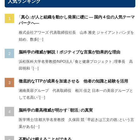
人気ランキング
「真心」が人と組織を動かし発展に礎に ― 国内４位の人気テーマ
パークへ―
株式会社アワーズ 代表取締役社長 山本 雅史 ジャイアントパンダを
始め、数多[…]
脳科学の権威が解説！ポジティブな言葉が効果的な理由
浜松医科大学名誉教授/NPO法人「食と健康プロジェクト」理事長 高
田明和 「[…]
徹底的なTTPが成果を加速させる 他者の知識と経験を活用
湘南美容グループ 代表取締役 相川 佳之 日本一の美容グループと
して名高い「[…]
脳科学の最高権威が明かす『朝活』の真実
医学博士/京都大学名誉教授 久保田 競 「早起きは三文の徳」という言
葉がある[…]
不動心は鍛えることができる