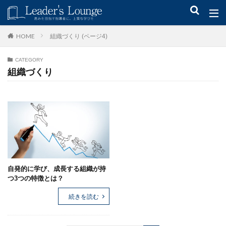
キーワード
組織づくり (ページ4)
HOME
CATEGORY
青木仁志
モチベーションアップ
後継者育成
事業承継
組織づくり
新規事業
カテゴリー
タグ
自発的に学び、成長する組織が持
組織力
目標設定
社会貢献
事業戦略
つ3つの特徴とは？
人材育成
自己管理
夢
日本青年会議所
続きを読む
検索