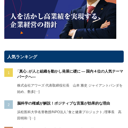
人気ランキング
「真心」が人と組織を動かし発展に礎に ― 国内４位の人気テーマ
パークへ―
株式会社アワーズ 代表取締役社長 山本 雅史 ジャイアントパンダを
始め、数多[…]
脳科学の権威が解説！ポジティブな言葉が効果的な理由
浜松医科大学名誉教授/NPO法人「食と健康プロジェクト」理事長 高
田明和 「[…]