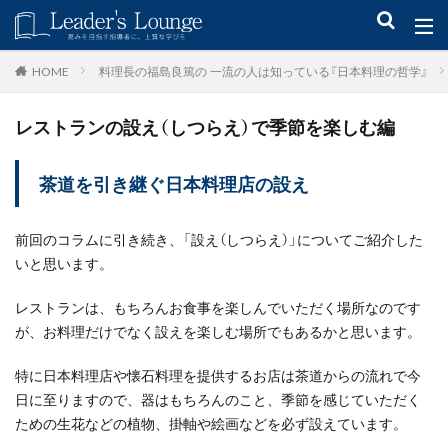
キーワード
料理長の福島良篤の 一流の人は知っている『日本料理の哲学』
HOME
レストランの設え（しつらえ）で季節を楽しむ編
青木仁志
モチベーションアップ
後継者育成
事業承継
新規事業
茶道を引き継ぐ日本料理店の設え
カテゴリー
前回のコラムに引き続き、「設え（しつらえ）」についてご紹介した
いと思います。
タグ
レストランは、もちろんお食事を楽しんでいただく場所なのです
が、お料理だけでなく設えを楽しむ場所でもあるかと思います。
組織力
目標設定
社会貢献
事業戦略
人材育成
自己管理
夢
日本青年会議所
特に日本料理店や懐石料理を提供するお店は茶道からの流れで今
日に至りますので、器はもちろんのこと、季節を感じていただく
検索
ための生花などの植物、掛軸や絵画などを必ず設えています。