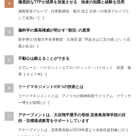
徹底的なTTPが成果を加速させる 他者の知識と経験を活用
湘南美容グループ 代表取締役 相川 佳之 日本一の美容グループと
して名高い「[…]
脳科学の最高権威が明かす『朝活』の真実
医学博士/京都大学名誉教授 久保田 競 「早起きは三文の徳」という言
葉がある[…]
不動心は鍛えることができる
エアレース・パイロット／エアロバティック・パイロット 室屋 義
秀 ２０１７年[…]
リードマネジメントの5つの技術とは
リードマネジメントとは、アメリカの精神科医ウイリアム・グラッサ
ー博士が提唱し[…]
アチーブメントは、大谷翔平選手の母校 花巻東高等学校の目
的・目標達成教育をサポートしています
アチーブメントは、花巻東高校が2019年度より全校生徒対象に行う