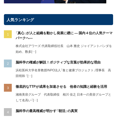
人気ランキング
「真心」が人と組織を動かし発展に礎に ― 国内４位の人気テーマ
パークへ―
株式会社アワーズ 代表取締役社長 山本 雅史 ジャイアントパンダを
始め、数多[…]
脳科学の権威が解説！ポジティブな言葉が効果的な理由
浜松医科大学名誉教授/NPO法人「食と健康プロジェクト」理事長 高
田明和 「[…]
徹底的なTTPが成果を加速させる 他者の知識と経験を活用
湘南美容グループ 代表取締役 相川 佳之 日本一の美容グループと
して名高い「[…]
脳科学の最高権威が明かす『朝活』の真実