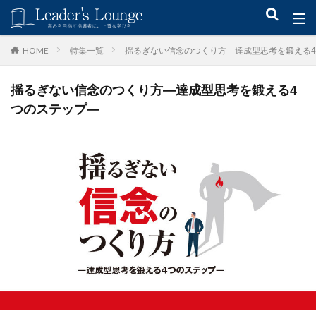
キーワード
特集一覧
揺るぎない信念のつくり方―達成型思考を鍛える
HOME
揺るぎない信念のつくり方―達成型思考を鍛える4
青木仁志
モチベーションアップ
後継者育成
事業承継
つのステップ―
新規事業
カテゴリー
タグ
組織力
目標設定
社会貢献
事業戦略
人材育成
自己管理
夢
日本青年会議所
検索