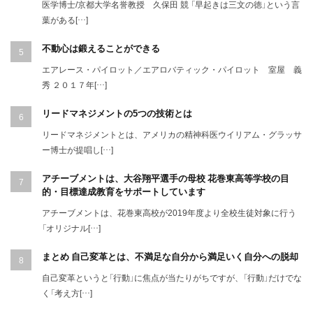
医学博士/京都大学名誉教授 久保田 競 「早起きは三文の徳」という言
葉がある[…]
不動心は鍛えることができる
エアレース・パイロット／エアロバティック・パイロット 室屋 義
秀 ２０１７年[…]
リードマネジメントの5つの技術とは
リードマネジメントとは、アメリカの精神科医ウイリアム・グラッサ
ー博士が提唱し[…]
アチーブメントは、大谷翔平選手の母校 花巻東高等学校の目
的・目標達成教育をサポートしています
アチーブメントは、花巻東高校が2019年度より全校生徒対象に行う
「オリジナル[…]
まとめ 自己変革とは、不満足な自分から満足いく自分への脱却
自己変革というと「行動」に焦点が当たりがちですが、「行動」だけでな
く「考え方[…]