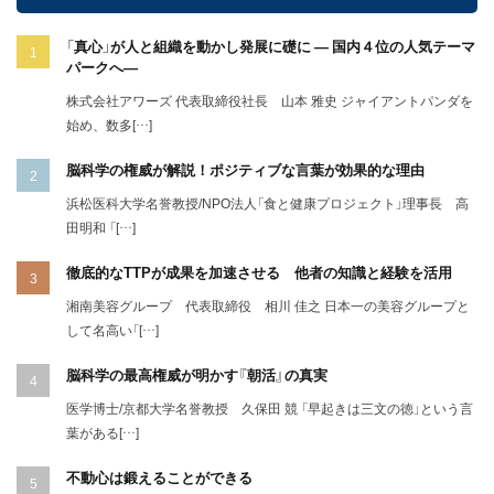
「真心」が人と組織を動かし発展に礎に ― 国内４位の人気テーマ
パークへ―
株式会社アワーズ 代表取締役社長 山本 雅史 ジャイアントパンダを
始め、数多[…]
脳科学の権威が解説！ポジティブな言葉が効果的な理由
浜松医科大学名誉教授/NPO法人「食と健康プロジェクト」理事長 高
田明和 「[…]
徹底的なTTPが成果を加速させる 他者の知識と経験を活用
湘南美容グループ 代表取締役 相川 佳之 日本一の美容グループと
して名高い「[…]
脳科学の最高権威が明かす『朝活』の真実
医学博士/京都大学名誉教授 久保田 競 「早起きは三文の徳」という言
葉がある[…]
不動心は鍛えることができる