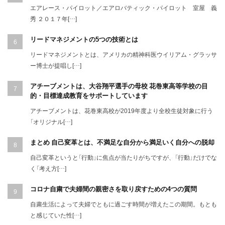
エアレース・パイロット／エアロバティック・パイロット 室屋 義
秀 ２０１７年[…]
リードマネジメントの5つの技術とは
リードマネジメントとは、アメリカの精神科医ウイリアム・グラッサ
ー博士が提唱し[…]
アチーブメントは、大谷翔平選手の母校 花巻東高等学校の目
的・目標達成教育をサポートしています
アチーブメントは、花巻東高校が2019年度より全校生徒対象に行う
「オリジナル[…]
まとめ 自己変革とは、不満足な自分から満足いく自分への脱却
自己変革というと「行動」に焦点が当たりがちですが、「行動」だけでな
く「考え方[…]
コロナ自粛で夫婦間の親密さを取り戻すための4つの質問
自粛生活によって夫婦でともに過ごす時間が増えたこの期間。もとも
と感じていた性[…]