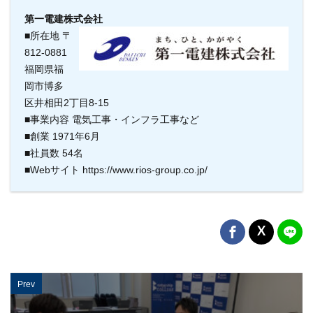
第一電建株式会社
■所在地 〒
812-0881
福岡県福
岡市博多
区井相田2丁目8-15
■事業内容 電気工事・インフラ工事など
■創業 1971年6月
■社員数 54名
■Webサイト https://www.rios-group.co.jp/
Prev