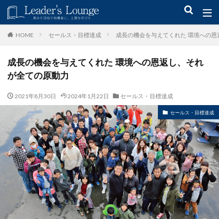
キーワード
セールス・目標達成
成長の機会を与えてくれた 環境への恩
HOME
成長の機会を与えてくれた 環境への恩返し、それ
青木仁志
モチベーションアップ
後継者育成
事業承継
が全ての原動力
新規事業
2021年8月30日
2024年1月22日
セールス・目標達成
カテゴリー
セールス・目標達成
タグ
組織力
目標設定
社会貢献
事業戦略
人材育成
自己管理
夢
日本青年会議所
検索