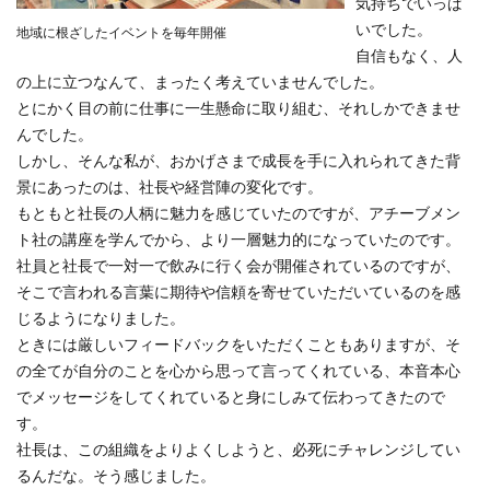
気持ちでいっぱ
いでした。
地域に根ざしたイベントを毎年開催
自信もなく、人
の上に立つなんて、まったく考えていませんでした。
とにかく目の前に仕事に一生懸命に取り組む、それしかできませ
んでした。
しかし、そんな私が、おかげさまで成長を手に入れられてきた背
景にあったのは、社長や経営陣の変化です。
もともと社長の人柄に魅力を感じていたのですが、アチーブメン
ト社の講座を学んでから、より一層魅力的になっていたのです。
社員と社長で一対一で飲みに行く会が開催されているのですが、
そこで言われる言葉に期待や信頼を寄せていただいているのを感
じるようになりました。
ときには厳しいフィードバックをいただくこともありますが、そ
の全てが自分のことを心から思って言ってくれている、本音本心
でメッセージをしてくれていると身にしみて伝わってきたので
す。
社長は、この組織をよりよくしようと、必死にチャレンジしてい
るんだな。そう感じました。