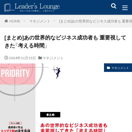
キーワード
マネジメント
[まとめ]あの世界的なビジネス成功者も 重要
HOME
[まとめ]あの世界的なビジネス成功者も 重要視して
青木仁志
モチベーションアップ
後継者育成
事業承継
きた「考える時間」
新規事業
2024年11月15日
マネジメント
カテゴリー
マネジメント
タグ
組織力
目標設定
社会貢献
事業戦略
人材育成
自己管理
夢
日本青年会議所
検索