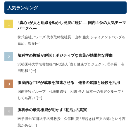
人気ランキング
「真心」が人と組織を動かし発展に礎に ― 国内４位の人気テーマ
パークへ―
株式会社アワーズ 代表取締役社長 山本 雅史 ジャイアントパンダを
始め、数多[…]
脳科学の権威が解説！ポジティブな言葉が効果的な理由
浜松医科大学名誉教授/NPO法人「食と健康プロジェクト」理事長 高
田明和 「[…]
徹底的なTTPが成果を加速させる 他者の知識と経験を活用
湘南美容グループ 代表取締役 相川 佳之 日本一の美容グループと
して名高い「[…]
脳科学の最高権威が明かす『朝活』の真実
医学博士/京都大学名誉教授 久保田 競 「早起きは三文の徳」という言
葉がある[…]