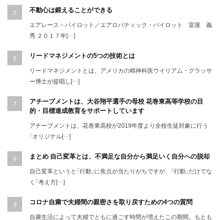
不動心は鍛えることができる
エアレース・パイロット／エアロバティック・パイロット 室屋 義
秀 ２０１７年[…]
リードマネジメントの5つの技術とは
リードマネジメントとは、アメリカの精神科医ウイリアム・グラッサ
ー博士が提唱し[…]
アチーブメントは、大谷翔平選手の母校 花巻東高等学校の目
的・目標達成教育をサポートしています
アチーブメントは、花巻東高校が2019年度より全校生徒対象に行う
「オリジナル[…]
まとめ 自己変革とは、不満足な自分から満足いく自分への脱却
自己変革というと「行動」に焦点が当たりがちですが、「行動」だけでな
く「考え方[…]
コロナ自粛で夫婦間の親密さを取り戻すための4つの質問
自粛生活によって夫婦でともに過ごす時間が増えたこの期間。もとも