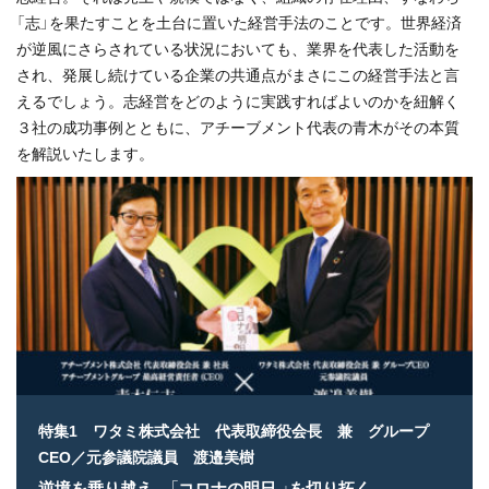
「志」を果たすことを土台に置いた経営手法のことです。世界経済
が逆風にさらされている状況においても、業界を代表した活動を
され、発展し続けている企業の共通点がまさにこの経営手法と言
えるでしょう。志経営をどのように実践すればよいのかを紐解く
３社の成功事例とともに、アチーブメント代表の青木がその本質
を解説いたします。
特集1 ワタミ株式会社 代表取締役会長 兼 グループ
CEO／元参議院議員 渡邉美樹
逆境を乗り越え、「コロナの明日 」を切り拓く