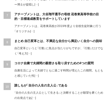
ー博士が提唱し[…]
アチーブメントは、大谷翔平選手の母校 花巻東高等学校の目
的・目標達成教育をサポートしています
アチーブメントは、花巻東高校が2019年度より全校生徒対象に行う
「オリジナル[…]
まとめ 自己変革とは、不満足な自分から満足いく自分への脱却
自己変革というと「行動」に焦点が当たりがちですが、「行動」だけでな
く「考え方[…]
コロナ自粛で夫婦間の親密さを取り戻すための4つの質問
自粛生活によって夫婦でともに過ごす時間が増えたこの期間。もとも
と感じていた性[…]
誰しもが「自分の人生の主人公」である
「自分の人生の主人公として生きる」と決断することが願望を磨くため
の出発点であ[…]