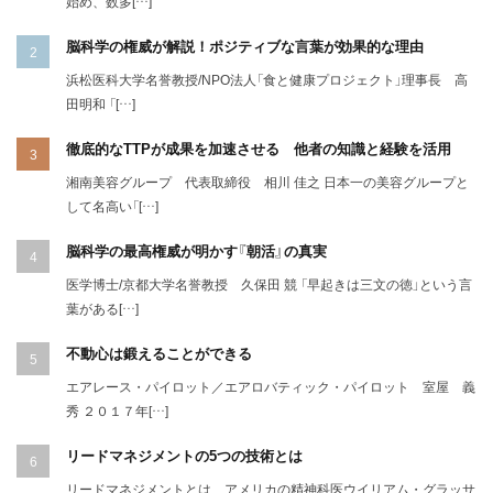
始め、数多[…]
脳科学の権威が解説！ポジティブな言葉が効果的な理由
浜松医科大学名誉教授/NPO法人「食と健康プロジェクト」理事長 高
田明和 「[…]
徹底的なTTPが成果を加速させる 他者の知識と経験を活用
湘南美容グループ 代表取締役 相川 佳之 日本一の美容グループと
して名高い「[…]
脳科学の最高権威が明かす『朝活』の真実
医学博士/京都大学名誉教授 久保田 競 「早起きは三文の徳」という言
葉がある[…]
不動心は鍛えることができる
エアレース・パイロット／エアロバティック・パイロット 室屋 義
秀 ２０１７年[…]
リードマネジメントの5つの技術とは
リードマネジメントとは、アメリカの精神科医ウイリアム・グラッサ