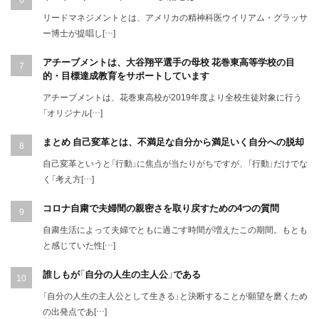
リードマネジメントとは、アメリカの精神科医ウイリアム・グラッサ
ー博士が提唱し[…]
アチーブメントは、大谷翔平選手の母校 花巻東高等学校の目
的・目標達成教育をサポートしています
アチーブメントは、花巻東高校が2019年度より全校生徒対象に行う
「オリジナル[…]
まとめ 自己変革とは、不満足な自分から満足いく自分への脱却
自己変革というと「行動」に焦点が当たりがちですが、「行動」だけでな
く「考え方[…]
コロナ自粛で夫婦間の親密さを取り戻すための4つの質問
自粛生活によって夫婦でともに過ごす時間が増えたこの期間。もとも
と感じていた性[…]
誰しもが「自分の人生の主人公」である
「自分の人生の主人公として生きる」と決断することが願望を磨くため
の出発点であ[…]