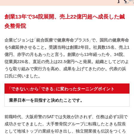
創業13年で34院展開、売上22億円超へ成長した鍼
灸整骨院
企業ビジョンは「統合医療で健康寿命プラス5」で、国民の健康寿命
を5歳延伸させること。受講当時は創業2年目。社員数15名、売上1
億円、赤字の月もあったと言う。創業から13年経った今、34院、
従業員226名、直近の売上は22.5億円へと発展。組織としてどのよ
うな取り組みで実行力を高め、成果を上げてきたのか。代表の浜
口氏に伺いました。
「できない」から「できる」に変わったターニングポイント
業界日本一を目指すと決めたことです。
前職時代、大阪府警のSATでは失敗が許されず、任務は必ず1回で
成功させてきました。大手整骨院グループに転職したときも院長
として地域トップの業績を叩き出し、独立開業後も伝説をつくろ