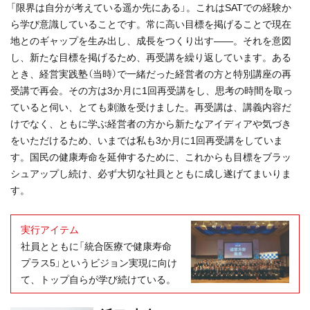
「限界は自分が考えている遥か先にある」。これはSATでの経験か
ら学び意識していることです。常に高い目標を掲げることで現在
地とのギャップを生み出し、成長をつくり出す――。それを意図
し、新たな目標を掲げるため、再受講を繰り返しています。ある
とき、経営実践塾（当時）で一緒だった経営者の方と特別講座の再
受講で再会。その方は3か月に1回再受講をし、思考の時間を取っ
ていると伺い、とても刺激を受けました。再受講は、講義内容だ
けでなく、ともに学ぶ経営者の方から新たなアイディアや気づき
をいただけるため、いまでは私も3か月に1回再受講をしていま
す。国民の健康寿命を延伸するために、これからも目標をブラッ
シュアップし続け、必ず大切な社員とともに成し遂げてまいりま
す。
実行アイテム
社員とともに「統合医療で健康寿命
プラス5」というビジョン実現に向け
て、トップ自らが学び続けている。