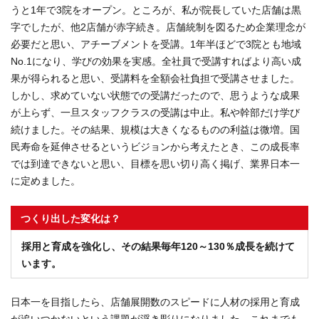
うと1年で3院をオープン。ところが、私が院長していた店舗は黒
字でしたが、他2店舗が赤字続き。店舗統制を図るため企業理念が
必要だと思い、アチーブメントを受講。1年半ほどで3院とも地域
No.1になり、学びの効果を実感。全社員で受講すればより高い成
果が得られると思い、受講料を全額会社負担で受講させました。
しかし、求めていない状態での受講だったので、思うような成果
が上らず、一旦スタッフクラスの受講は中止。私や幹部だけ学び
続けました。その結果、規模は大きくなるものの利益は微増。国
民寿命を延伸させるというビジョンから考えたとき、この成長率
では到達できないと思い、目標を思い切り高く掲げ、業界日本一
に定めました。
つくり出した変化は？
採用と育成を強化し、その結果毎年120～130％成長を続けて
います。
日本一を目指したら、店舗展開数のスピードに人材の採用と育成
が追いつかないという課題が浮き彫りになりました。これまでも