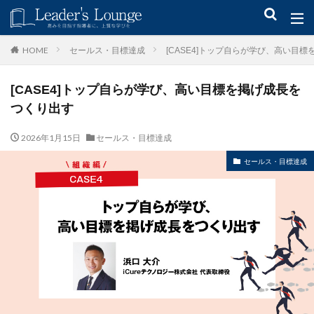
キーワード
セールス・目標達成
[CASE4]トップ自らが学び、高い目
HOME
[CASE4]トップ自らが学び、高い目標を掲げ成長を
青木仁志
モチベーションアップ
後継者育成
事業承継
つくり出す
新規事業
2026年1月15日
セールス・目標達成
カテゴリー
セールス・目標達成
タグ
組織力
目標設定
社会貢献
事業戦略
人材育成
自己管理
夢
日本青年会議所
検索