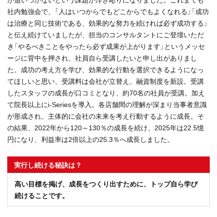
社内勉強会で、「人はいつからでもどこからでもよくなれる」「成功
は治療と同じ技術である、効果的な努力を続ければ必ず成功する」
と伝え続けていましたが、担当のコンサルタントにご登壇いただ
き「やるべきことをやったら必ず成果が上がります」というメッセ
ージに背中を押され、社員自ら受講したいと申し出がありまし
た。成功の考え方を学び、効果的な行動を選択できるようになっ
てほしいと思い、受講料は会社が立替え、融資制度を新設。受講
したスタッフの成長が口コミとなり、約70名の社員が受講。加え
て院長以上にi‐Seriesを導入。各店舗間の理解が深まり当事者意識
が形成され、主体的に会社の未来を考え行動するように成長。そ
の結果、2022年から120～130％の成長を続け、2025年は22.5憶
円になり、利益率は2倍以上の25.3％へ成長しました。
実行し続ける秘訣は？
高い目標を掲げ、成長をつくり出すために、トップ自ら学び
続けることです。