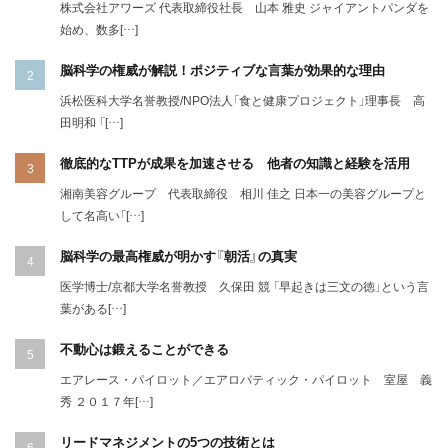
株式会社アワーズ 代表取締役社長 山本 雅史 ジャイアントパンダを
始め、数多[…]
脳科学の権威が解説！ポジティブな言葉が効果的な理由
浜松医科大学名誉教授/NPO法人「食と健康プロジェクト」理事長 高
田明和 「[…]
徹底的なTTPが成果を加速させる 他者の知識と経験を活用
湘南美容グループ 代表取締役 相川 佳之 日本一の美容グループと
して名高い「[…]
脳科学の最高権威が明かす『朝活』の真実
医学博士/京都大学名誉教授 久保田 競 「早起きは三文の徳」という言
葉がある[…]
不動心は鍛えることができる
エアレース・パイロット／エアロバティック・パイロット 室屋 義
秀 ２０１７年[…]
リードマネジメントの5つの技術とは