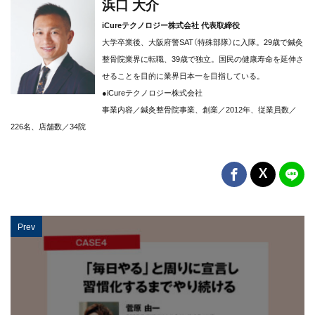
浜口 大介
iCureテクノロジー株式会社 代表取締役
大学卒業後、大阪府警SAT（特殊部隊）に入隊。29歳で鍼灸
整骨院業界に転職、39歳で独立。国民の健康寿命を延伸さ
せることを目的に業界日本一を目指している。
●iCureテクノロジー株式会社
事業内容／鍼灸整骨院事業、創業／2012年、従業員数／
226名、店舗数／34院
Prev