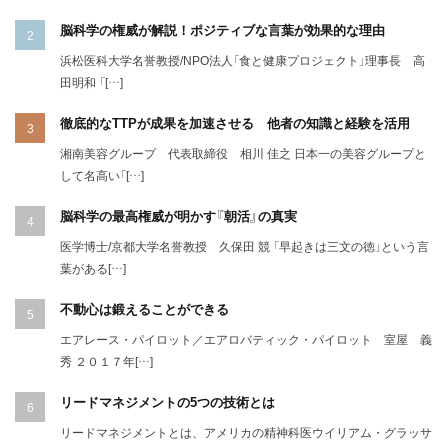
脳科学の権威が解説！ポジティブな言葉が効果的な理由
浜松医科大学名誉教授/NPO法人「食と健康プロジェクト」理事長 高
田明和 「[…]
徹底的なTTPが成果を加速させる 他者の知識と経験を活用
湘南美容グループ 代表取締役 相川 佳之 日本一の美容グループと
して名高い「[…]
脳科学の最高権威が明かす『朝活』の真実
医学博士/京都大学名誉教授 久保田 競 「早起きは三文の徳」という言
葉がある[…]
不動心は鍛えることができる
エアレース・パイロット／エアロバティック・パイロット 室屋 義
秀 ２０１７年[…]
リードマネジメントの5つの技術とは
リードマネジメントとは、アメリカの精神科医ウイリアム・グラッサ