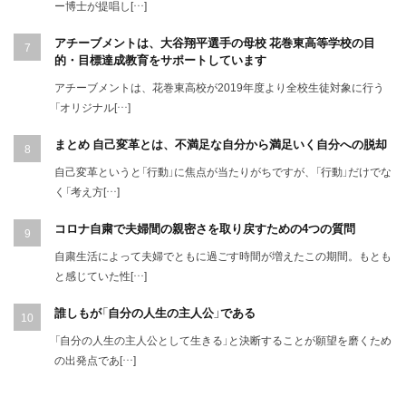
ー博士が提唱し[…]
アチーブメントは、大谷翔平選手の母校 花巻東高等学校の目
的・目標達成教育をサポートしています
アチーブメントは、花巻東高校が2019年度より全校生徒対象に行う
「オリジナル[…]
まとめ 自己変革とは、不満足な自分から満足いく自分への脱却
自己変革というと「行動」に焦点が当たりがちですが、「行動」だけでな
く「考え方[…]
コロナ自粛で夫婦間の親密さを取り戻すための4つの質問
自粛生活によって夫婦でともに過ごす時間が増えたこの期間。もとも
と感じていた性[…]
誰しもが「自分の人生の主人公」である
「自分の人生の主人公として生きる」と決断することが願望を磨くため
の出発点であ[…]