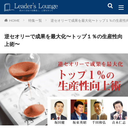
キーワード
特集一覧
逆セオリーで成果を最大化〜トップ１％の生産性
HOME
逆セオリーで成果を最大化〜トップ１％の生産性向
青木仁志
モチベーションアップ
後継者育成
事業承継
上術〜
新規事業
カテゴリー
タグ
組織力
目標設定
社会貢献
事業戦略
人材育成
自己管理
夢
日本青年会議所
検索