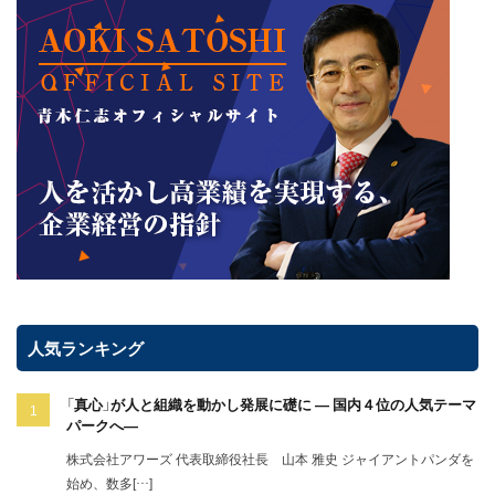
人気ランキング
「真心」が人と組織を動かし発展に礎に ― 国内４位の人気テーマ
パークへ―
株式会社アワーズ 代表取締役社長 山本 雅史 ジャイアントパンダを
始め、数多[…]