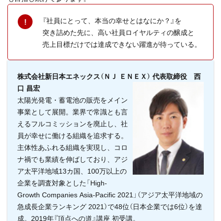
『社員にとって、本当の幸せとはなにか？』を
突き詰めた先に、高い社員ロイヤルティの醸成と
売上目標だけでは達成できない躍進が待っている。
株式会社新日本エネックス（ＮＪ ＥＮＥＸ） 代表取締役 西
口 昌宏
太陽光発電・蓄電池の販売をメイン
事業として展開。業界で常識とも言
えるフルコミッションを廃止し、社
員が幸せに働ける組織を追求する。
主体性あふれる組織を実現し、コロ
ナ禍でも業績を伸ばしており、アジ
ア太平洋地域13カ国、100万以上の
企業を調査対象とした「High-
Growth Companies Asia-Pacific 2021」（アジア太平洋地域の
急成長企業ランキング 2021）で48位（日本企業では6位）を達
成。2019年『頂点への道』講座 初受講。