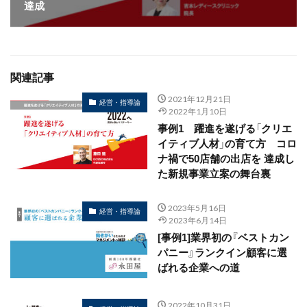
達成
関連記事
2021年12月21日
経営・指導論
2022年1月10日
事例1 躍進を遂げる「クリエ
イティブ人材」の育て方 コロ
ナ禍で50店舗の出店を 達成し
た新規事業立案の舞台裏
2023年5月16日
経営・指導論
2023年6月14日
[事例1]業界初の『ベストカン
パニー』ランクイン顧客に選
ばれる企業への道
2022年10月31日