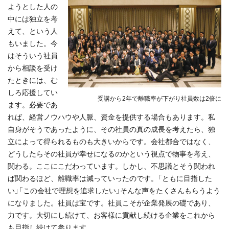
ようとした人の
中には独立を考
えて、という人
もいました。今
はそういう社員
から相談を受け
たときには、む
しろ応援してい
受講から2年で離職率が下がり社員数は2倍に
ます。必要であ
れば、経営ノウハウや人脈、資金を提供する場合もあります。私
自身がそうであったように、その社員の真の成長を考えたら、独
立によって得られるものも大きいからです。会社都合ではなく、
どうしたらその社員が幸せになるのかという視点で物事を考え、
関わる。ここにこだわっています。しかし、不思議とそう関われ
ば関わるほど、離職率は減っていったのです。「ともに目指した
い」「この会社で理想を追求したい」そんな声をたくさんもらうよう
になりました。社員は宝です。社員こそが企業発展の礎であり、
力です。大切にし続けて、お客様に貢献し続ける企業をこれから
も目指し続けて参ります。