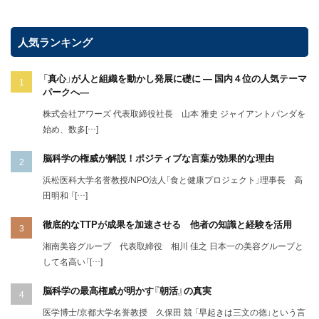
人気ランキング
「真心」が人と組織を動かし発展に礎に ― 国内４位の人気テーマ
パークへ―
株式会社アワーズ 代表取締役社長 山本 雅史 ジャイアントパンダを
始め、数多[…]
脳科学の権威が解説！ポジティブな言葉が効果的な理由
浜松医科大学名誉教授/NPO法人「食と健康プロジェクト」理事長 高
田明和 「[…]
徹底的なTTPが成果を加速させる 他者の知識と経験を活用
湘南美容グループ 代表取締役 相川 佳之 日本一の美容グループと
して名高い「[…]
脳科学の最高権威が明かす『朝活』の真実
医学博士/京都大学名誉教授 久保田 競 「早起きは三文の徳」という言