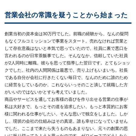
営業会社の常識を疑うことから始まった
創業当初の資本金は30万円でした。前職の経験から、なんの疑問
もなくフルコミッションで事業をスタート。売れなければ営業と
して存在意義はないと本気で思っていたので、社員に裏で悪口を
言われるのが日常茶飯事でした。そんななか、信頼していた社員
が2人同時に離職。彼らを思って指導した翌日です。とてもショッ
クでした。社内の人間関係は最悪で、売り上げもいまいち。社長
である自分が会社に行きたくない毎日で、なんのために誰のため
に経営をしているのか、これならいっそのこと潰して就職した方
がいいのではないかとすら考えていました。
商品やサービスを通してお客様の喜びを作り出せる営業の仕事が
私は大好きで、もっとその道を追求したい、もっと本質的にお客
様に関われる仕事がしたい、そんな思いで独立をしました。しか
し、現状の会社の仕組みはその真逆。誰も幸せになっていません
でした。ここまで来たら失うものもあまりない、元々の創業の思
いに振り切ってみようと思ったのです。ゼロベースでどうしたら