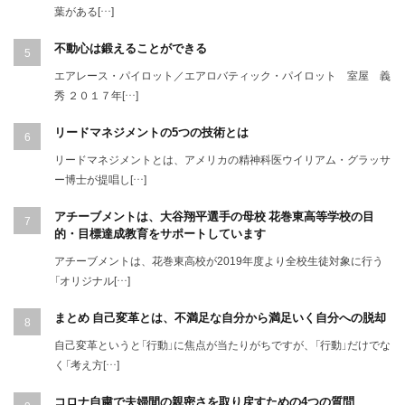
葉がある[…]
不動心は鍛えることができる
エアレース・パイロット／エアロバティック・パイロット 室屋 義
秀 ２０１７年[…]
リードマネジメントの5つの技術とは
リードマネジメントとは、アメリカの精神科医ウイリアム・グラッサ
ー博士が提唱し[…]
アチーブメントは、大谷翔平選手の母校 花巻東高等学校の目
的・目標達成教育をサポートしています
アチーブメントは、花巻東高校が2019年度より全校生徒対象に行う
「オリジナル[…]
まとめ 自己変革とは、不満足な自分から満足いく自分への脱却
自己変革というと「行動」に焦点が当たりがちですが、「行動」だけでな
く「考え方[…]
コロナ自粛で夫婦間の親密さを取り戻すための4つの質問