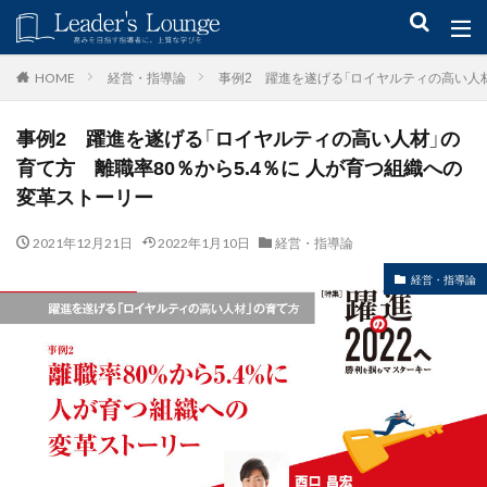
キーワード
経営・指導論
事例2 躍進を遂げる「ロイヤルティの高い人材
HOME
事例2 躍進を遂げる「ロイヤルティの高い人材」の
青木仁志
モチベーションアップ
後継者育成
事業承継
育て方 離職率80％から5.4％に 人が育つ組織への
新規事業
変革ストーリー
カテゴリー
2021年12月21日
2022年1月10日
経営・指導論
経営・指導論
タグ
組織力
目標設定
社会貢献
事業戦略
人材育成
自己管理
夢
日本青年会議所
検索