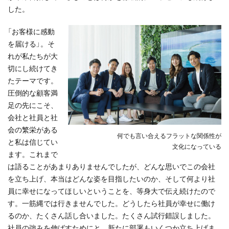
した。
「お客様に感動
を届ける」。そ
れが私たちが大
切にし続けてき
たテーマです。
圧倒的な顧客満
足の先にこそ、
会社と社員と社
会の繁栄がある
何でも言い合えるフラットな関係性が
と私は信じてい
文化になっている
ます。これまで
は語ることがあまりありませんでしたが、どんな思いでこの会社
を立ち上げ、本当はどんな姿を目指したいのか、そして何より社
員に幸せになってほしいということを、等身大で伝え続けたので
す。一筋縄では行きませんでした。どうしたら社員が幸せに働け
るのか、たくさん話し合いました。たくさん試行錯誤しました。
社員の強みを伸ばすためにと、新たに部署もいくつか立ち上げま