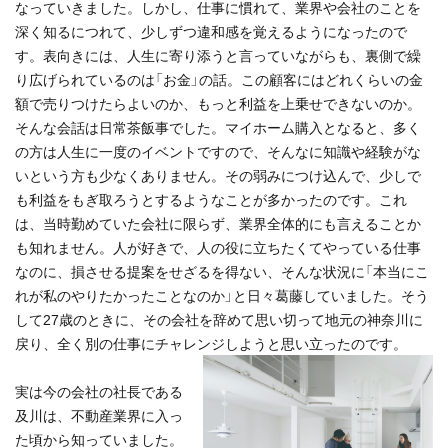
なっていきました。しかし、仕事に慣れて、業界や会社のことを
深く知るにつれて、少しずつ違和感を覚えるようになったので
す。表向きには、人生に寄り添うと言っていながらも、裏側で繰
り広げられているのは「お金」の話。この顧客にはどれくらいの金
額で売りつけたらよいのか、もっと利益を上乗せできないのか。
そんな会話は日常茶飯事でした。マイホーム購入となると、多く
の方は人生に一度のイベントですので、そんなに知識や経験がな
いという方も少なくありません。その弱みにつけ込んで、少しで
も利益をもぎ取ろうとするようなことが多かったのです。これ
は、当時勤めていた会社に限らず、業界全体的にも言えることか
も知れません。人が好きで、人の役に立ちたくてやっている仕事
なのに、損させる提案をせざるを得ない、そんな状況に「本当にこ
れが私のやりたかったことなのか」と日々葛藤していました。そう
して27歳のときに、その会社を辞めて思い切って地元の神奈川に
戻り、全く別の仕事にチャレンジしようと思い立ったのです。
実は今の会社の社長である
及川は、不動産業界に入っ
た頃から知っていました。