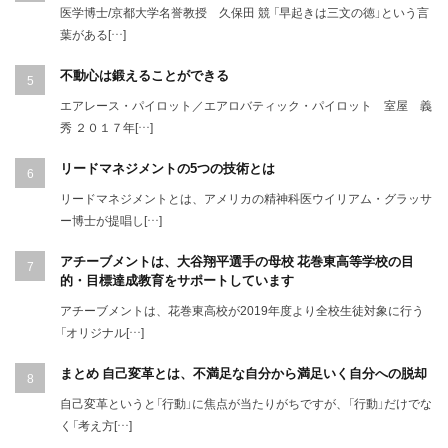
医学博士/京都大学名誉教授 久保田 競 「早起きは三文の徳」という言
葉がある[…]
不動心は鍛えることができる
エアレース・パイロット／エアロバティック・パイロット 室屋 義
秀 ２０１７年[…]
リードマネジメントの5つの技術とは
リードマネジメントとは、アメリカの精神科医ウイリアム・グラッサ
ー博士が提唱し[…]
アチーブメントは、大谷翔平選手の母校 花巻東高等学校の目
的・目標達成教育をサポートしています
アチーブメントは、花巻東高校が2019年度より全校生徒対象に行う
「オリジナル[…]
まとめ 自己変革とは、不満足な自分から満足いく自分への脱却
自己変革というと「行動」に焦点が当たりがちですが、「行動」だけでな
く「考え方[…]