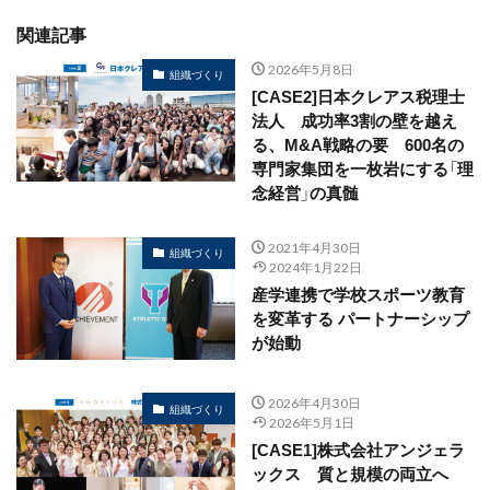
関連記事
2026年5月8日
組織づくり
[CASE2]日本クレアス税理士
法人 成功率3割の壁を越え
る、M&A戦略の要 600名の
専門家集団を一枚岩にする「理
念経営」の真髄
2021年4月30日
組織づくり
2024年1月22日
産学連携で学校スポーツ教育
を変革する パートナーシップ
が始動
2026年4月30日
組織づくり
2026年5月1日
[CASE1]株式会社アンジェラ
ックス 質と規模の両立へ