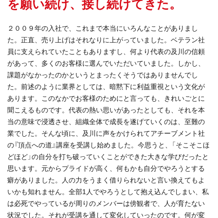
を願い続け、接し続けてきた。
２００９年の入社で、これまで本当にいろんなことがありまし
た。正直、売り上げはそれなりに上がっていました。ベテラン社
員に支えられていたこともありますし、何より代表の及川の信頼
があって、多くのお客様に選んでいただいていました。しかし、
課題がなかったのかというとまったくそうではありませんでし
た。前述のように業界としては、暗黙下に利益重視という文化が
あります。このなかでお客様のためにと言っても、きれいごとに
聞こえるものです。代表の熱い思いがあったとしても、それを本
当の意味で浸透させ、組織全体で成長を遂げていくのは、至難の
業でした。そんな頃に、及川に声をかけられてアチーブメント社
の『頂点への道』講座を受講し始めました。今思うと、「そこそこほ
どほど」の自分を打ち破っていくことができた大きな学びだったと
思います。元からプライドが高く、何もかも自分でやろうとする
癖がありました。人の力をうまく借りられないと言い換えてもよ
いかも知れません。全部1人でやろうとして抱え込んでしまい、私
は必死でやっているが周りのメンバーは傍観者で、人が育たない
状況でした。それが受講を通して変化していったのです。何が変