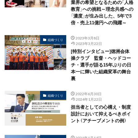
業界の希望となるための「人格
教育」への挑戦～理念共感への
「濃度」が生み出した、5年で3
倍・売上11億円への飛躍～
2023年3月8日
組織づくり
2023年3月22日
[特別インタビュー]徳洲会体
操クラブ 監督・ヘッドコー
チ・選手が語る15年ぶりの日
本一に輝いた組織変革の舞台
裏
2022年6月30日
組織づくり
2024年1月22日
担当者としての心構え・制度
設計において抑えるべきポイ
ント（アチーブメントの例）
2021年1月14日