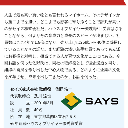
人生で最も高い買い物とも言われるマイホーム。そのデザインか
ら施工までを担い、どこまでも顧客に寄り添うことで評判が高い
のがセイズ株式会社だ。ハウスオブザイヤー優秀賞6回受賞はさる
ことながら、何よりその育成力と成長のスピードが凄まじい。社
員数はここ4年で1.5倍になり、売り上げは25億から40億に成長し
ていることがその証だ。まだ経験の浅い若手社員であっても立派
にお客様と対峙し、担当できる人が育つ文化がここにはある。今
回お話を伺った佐野氏は、同社の取締役として理念浸透を司り、
組織の発展を作り出した中心人物である。どのように企業の文化
を変革させ、成果を出してきたのか、お話を伺った。
セイズ株式会社 取締役 佐野 浩一
代表取締役：及川 達也
設 立：2001年3月
社 員 数：40名
所 在 地：東京都葛飾区立石7-5-3
●6年連続ハウスオブザイヤー優秀賞受賞