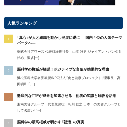
人気ランキング
「真心」が人と組織を動かし発展に礎に ― 国内４位の人気テーマ
パークへ―
株式会社アワーズ 代表取締役社長 山本 雅史 ジャイアントパンダを
始め、数多[…]
脳科学の権威が解説！ポジティブな言葉が効果的な理由
浜松医科大学名誉教授/NPO法人「食と健康プロジェクト」理事長 高
田明和 「[…]
徹底的なTTPが成果を加速させる 他者の知識と経験を活用
湘南美容グループ 代表取締役 相川 佳之 日本一の美容グループと
して名高い「[…]
脳科学の最高権威が明かす『朝活』の真実