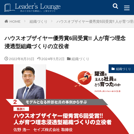
キーワード
組織づくり
ハウスオブザイヤー優秀賞6回受賞!! 人が育つ
HOME
ハウスオブザイヤー優秀賞6回受賞!! 人が育つ理念
青木仁志
モチベーションアップ
後継者育成
事業承継
浸透型組織づくりの立役者
新規事業
2022年8月31日
2024年5月2日
組織づくり
カテゴリー
組織づくり
タグ
組織力
目標設定
社会貢献
事業戦略
人材育成
自己管理
夢
日本青年会議所
検索