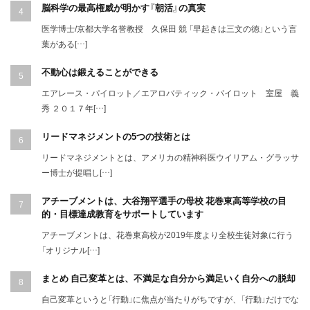
脳科学の最高権威が明かす『朝活』の真実
医学博士/京都大学名誉教授 久保田 競 「早起きは三文の徳」という言
葉がある[…]
不動心は鍛えることができる
エアレース・パイロット／エアロバティック・パイロット 室屋 義
秀 ２０１７年[…]
リードマネジメントの5つの技術とは
リードマネジメントとは、アメリカの精神科医ウイリアム・グラッサ
ー博士が提唱し[…]
アチーブメントは、大谷翔平選手の母校 花巻東高等学校の目
的・目標達成教育をサポートしています
アチーブメントは、花巻東高校が2019年度より全校生徒対象に行う
「オリジナル[…]
まとめ 自己変革とは、不満足な自分から満足いく自分への脱却
自己変革というと「行動」に焦点が当たりがちですが、「行動」だけでな