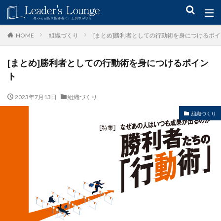
キーワード
組織づくり
[まとめ]勝利者としての行動術を身につけるポ
HOME
[まとめ]勝利者としての行動術を身につけるポイン
青木仁志
モチベーションアップ
後継者育成
事業承継
ト
新規事業
2023年7月13日
組織づくり
カテゴリー
組織づくり
タグ
組織力
目標設定
社会貢献
事業戦略
人材育成
自己管理
夢
日本青年会議所
検索