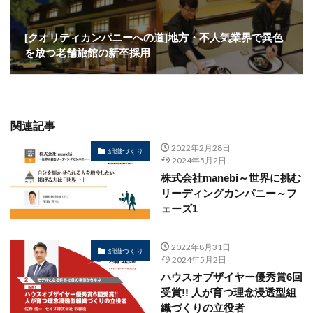
[クオリティカンパニーへの道]地方・不人気業界で異色
を放つ老舗旅館の新卒採用
関連記事
2022年2月28日
組織づくり
2024年5月2日
株式会社manebi～世界に挑む
リーディングカンパニー～フ
ェーズ1
2022年8月31日
組織づくり
2024年5月2日
ハウスオブザイヤー優秀賞6回
受賞!! 人が育つ理念浸透型組
織づくりの立役者