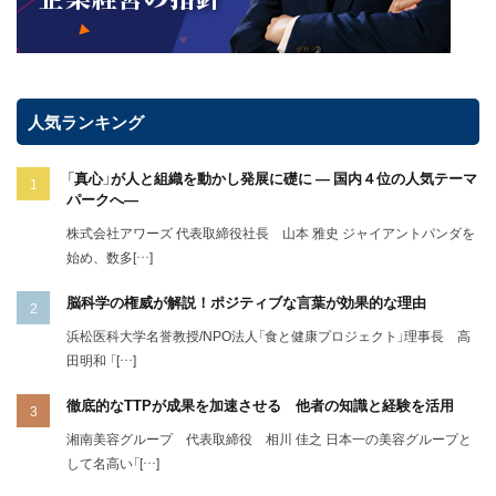
人気ランキング
「真心」が人と組織を動かし発展に礎に ― 国内４位の人気テーマ
パークへ―
株式会社アワーズ 代表取締役社長 山本 雅史 ジャイアントパンダを
始め、数多[…]
脳科学の権威が解説！ポジティブな言葉が効果的な理由
浜松医科大学名誉教授/NPO法人「食と健康プロジェクト」理事長 高
田明和 「[…]
徹底的なTTPが成果を加速させる 他者の知識と経験を活用
湘南美容グループ 代表取締役 相川 佳之 日本一の美容グループと
して名高い「[…]