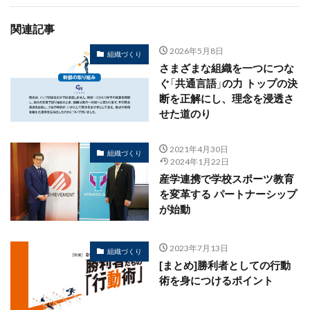
関連記事
2026年5月8日
組織づくり
さまざまな組織を一つにつな
ぐ「共通言語」の力 トップの決
断を正解にし、理念を浸透さ
せた道のり
2021年4月30日
組織づくり
2024年1月22日
産学連携で学校スポーツ教育
を変革する パートナーシップ
が始動
2023年7月13日
組織づくり
[まとめ]勝利者としての行動
術を身につけるポイント