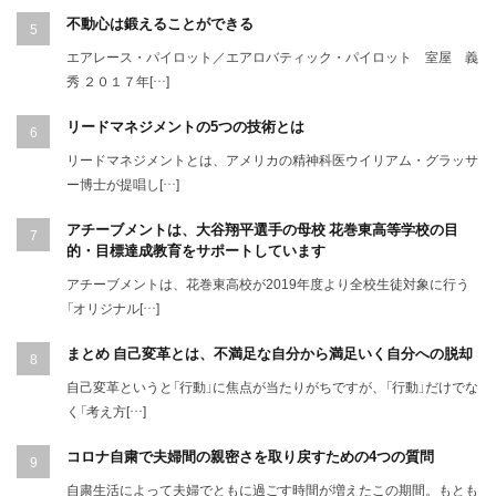
不動心は鍛えることができる
エアレース・パイロット／エアロバティック・パイロット 室屋 義
秀 ２０１７年[…]
リードマネジメントの5つの技術とは
リードマネジメントとは、アメリカの精神科医ウイリアム・グラッサ
ー博士が提唱し[…]
アチーブメントは、大谷翔平選手の母校 花巻東高等学校の目
的・目標達成教育をサポートしています
アチーブメントは、花巻東高校が2019年度より全校生徒対象に行う
「オリジナル[…]
まとめ 自己変革とは、不満足な自分から満足いく自分への脱却
自己変革というと「行動」に焦点が当たりがちですが、「行動」だけでな
く「考え方[…]
コロナ自粛で夫婦間の親密さを取り戻すための4つの質問
自粛生活によって夫婦でともに過ごす時間が増えたこの期間。もとも