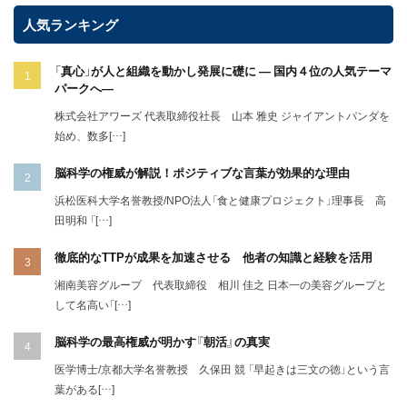
人気ランキング
「真心」が人と組織を動かし発展に礎に ― 国内４位の人気テーマ
パークへ―
株式会社アワーズ 代表取締役社長 山本 雅史 ジャイアントパンダを
始め、数多[…]
脳科学の権威が解説！ポジティブな言葉が効果的な理由
浜松医科大学名誉教授/NPO法人「食と健康プロジェクト」理事長 高
田明和 「[…]
徹底的なTTPが成果を加速させる 他者の知識と経験を活用
湘南美容グループ 代表取締役 相川 佳之 日本一の美容グループと
して名高い「[…]
脳科学の最高権威が明かす『朝活』の真実
医学博士/京都大学名誉教授 久保田 競 「早起きは三文の徳」という言
葉がある[…]