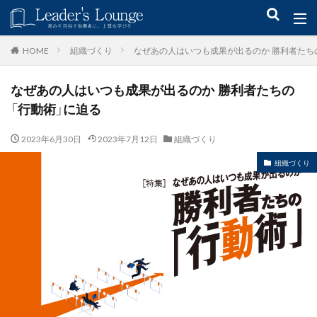
キーワード
組織づくり
なぜあの人はいつも成果が出るのか 勝利者たち
HOME
なぜあの人はいつも成果が出るのか 勝利者たちの
青木仁志
モチベーションアップ
後継者育成
事業承継
「行動術」に迫る
新規事業
2023年6月30日
2023年7月12日
組織づくり
カテゴリー
組織づくり
タグ
組織力
目標設定
社会貢献
事業戦略
人材育成
自己管理
夢
日本青年会議所
検索