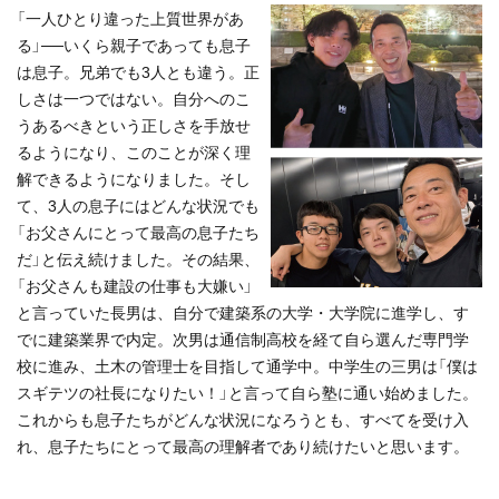
「一人ひとり違った上質世界があ
る」──いくら親子であっても息子
は息子。兄弟でも3人とも違う。正
しさは一つではない。自分へのこ
うあるべきという正しさを手放せ
るようになり、このことが深く理
解できるようになりました。そし
て、3人の息子にはどんな状況でも
「お父さんにとって最高の息子たち
だ」と伝え続けました。その結果、
「お父さんも建設の仕事も大嫌い」
と言っていた長男は、自分で建築系の大学・大学院に進学し、す
でに建築業界で内定。次男は通信制高校を経て自ら選んだ専門学
校に進み、土木の管理士を目指して通学中。中学生の三男は「僕は
スギテツの社長になりたい！」と言って自ら塾に通い始めました。
これからも息子たちがどんな状況になろうとも、すべてを受け入
れ、息子たちにとって最高の理解者であり続けたいと思います。