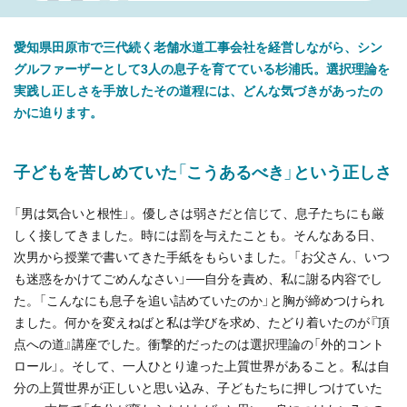
愛知県田原市で三代続く老舗水道工事会社を経営しながら、シン
グルファーザーとして3人の息子を育てている杉浦氏。選択理論を
実践し正しさを手放したその道程には、どんな気づきがあったの
かに迫ります。
子どもを苦しめていた「こうあるべき」という正しさ
「男は気合いと根性」。優しさは弱さだと信じて、息子たちにも厳
しく接してきました。時には罰を与えたことも。そんなある日、
次男から授業で書いてきた手紙をもらいました。「お父さん、いつ
も迷惑をかけてごめんなさい」──自分を責め、私に謝る内容でし
た。「こんなにも息子を追い詰めていたのか」と胸が締めつけられ
ました。何かを変えねばと私は学びを求め、たどり着いたのが『頂
点への道』講座でした。衝撃的だったのは選択理論の「外的コント
ロール」。そして、一人ひとり違った上質世界があること。私は自
分の上質世界が正しいと思い込み、子どもたちに押しつけていた