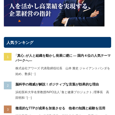
人気ランキング
「真心」が人と組織を動かし発展に礎に ― 国内４位の人気テーマ
パークへ―
株式会社アワーズ 代表取締役社長 山本 雅史 ジャイアントパンダを
始め、数多[…]
脳科学の権威が解説！ポジティブな言葉が効果的な理由
浜松医科大学名誉教授/NPO法人「食と健康プロジェクト」理事長 高
田明和 「[…]
徹底的なTTPが成果を加速させる 他者の知識と経験を活用