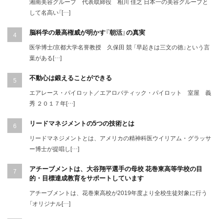
湘南美容グループ 代表取締役 相川 佳之 日本一の美容グループと
して名高い「[…]
脳科学の最高権威が明かす『朝活』の真実
医学博士/京都大学名誉教授 久保田 競 「早起きは三文の徳」という言
葉がある[…]
不動心は鍛えることができる
エアレース・パイロット／エアロバティック・パイロット 室屋 義
秀 ２０１７年[…]
リードマネジメントの5つの技術とは
リードマネジメントとは、アメリカの精神科医ウイリアム・グラッサ
ー博士が提唱し[…]
アチーブメントは、大谷翔平選手の母校 花巻東高等学校の目
的・目標達成教育をサポートしています
アチーブメントは、花巻東高校が2019年度より全校生徒対象に行う
「オリジナル[…]