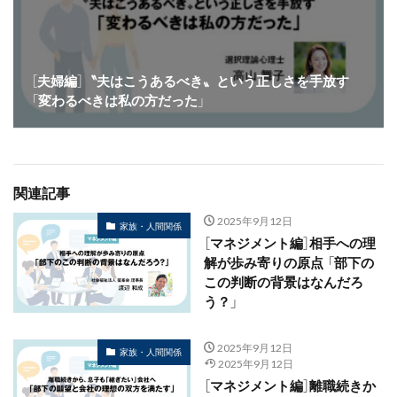
［夫婦編］〝夫はこうあるべき〟という正しさを手放す
「変わるべきは私の方だった」
関連記事
2025年9月12日
家族・人間関係
［マネジメント編］相手への理
解が歩み寄りの原点 「部下の
この判断の背景はなんだろ
う？」
2025年9月12日
家族・人間関係
2025年9月12日
［マネジメント編］離職続きか