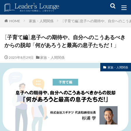
キーワード
家族・人間関係
［子育て編］息子への期待や、自分へのこう
HOME
［子育て編］息子への期待や、自分へのこうあるべき
青木仁志
モチベーションアップ
後継者育成
事業承継
からの脱却 「何があろうと最高の息子たちだ！」
新規事業
2025年8月29日
家族・人間関係
カテゴリー
家族・人間関係
タグ
組織力
目標設定
社会貢献
事業戦略
人材育成
自己管理
夢
日本青年会議所
検索