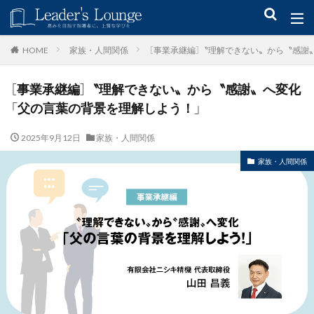
キーワード
家族・人間関係
［事業承継編］〝理解できない〟から〝感謝
HOME
［事業承継編］〝理解できない〟から〝感謝〟へ変化
青木仁志
モチベーションアップ
後継者育成
事業承継
「父の言葉の背景を理解しよう！」
新規事業
2025年9月12日
家族・人間関係
カテゴリー
家族・人間関係
タグ
組織力
目標設定
社会貢献
事業戦略
人材育成
自己管理
夢
日本青年会議所
検索