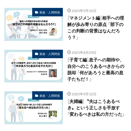
2025年9月12日
家族・人間関係
［マネジメント編］相手への理
解が歩み寄りの原点 「部下の
この判断の背景はなんだろ
う？」
2025年8月29日
家族・人間関係
［子育て編］息子への期待や、
自分へのこうあるべきからの
脱却 「何があろうと最高の息
子たちだ！」
2025年9月12日
家族・人間関係
［夫婦編］〝夫はこうあるべ
き〟という正しさを手放す
「変わるべきは私の方だった」