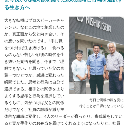
る生き方へ
大きな転機はプロスピーカーチャ
レンジ。なぜこの地で創業したの
か、真正面から父と向き合い、そ
の想いを聞いたのです。「手に職
をつければ生き抜ける」──食べる
ものもない苦しい戦後の時代を生
き抜いた覚悟を聞き、今まで〝理
解できない〟と思っていた父の言
葉一つひとつが、感謝に変わった
瞬間でした。思考と行為は自分で
選択できる。相手との関係をより
よくする思考と行為を選択してい
毎日ご両親の顔を見に
るうちに、気がつけば父との関係
行くことが日課になっている
だけでなく、社員の離職が減り主
体的な組織に変化し、4人のリーダーが育ったり、夜残業をしてい
ると妻が手作りのお弁当を届けてくれるようになったりと、社員