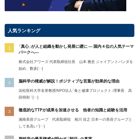
人気ランキング
「真心」が人と組織を動かし発展に礎に ― 国内４位の人気テーマ
パークへ―
株式会社アワーズ 代表取締役社長 山本 雅史 ジャイアントパンダを
始め、数多[…]
脳科学の権威が解説！ポジティブな言葉が効果的な理由
浜松医科大学名誉教授/NPO法人「食と健康プロジェクト」理事長 高
田明和 「[…]
徹底的なTTPが成果を加速させる 他者の知識と経験を活用
湘南美容グループ 代表取締役 相川 佳之 日本一の美容グループと
して名高い「[…]
脳科学の最高権威が明かす『朝活』の真実