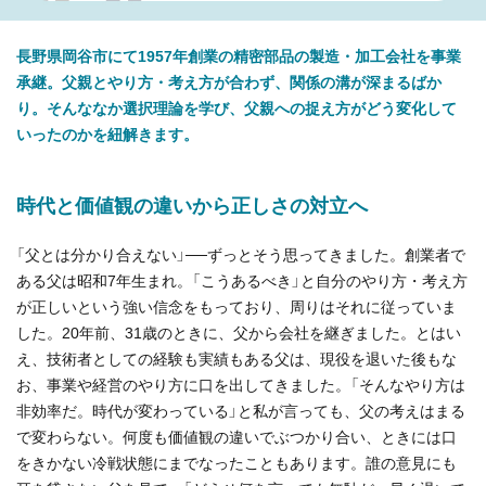
長野県岡谷市にて1957年創業の精密部品の製造・加工会社を事業
承継。父親とやり方・考え方が合わず、関係の溝が深まるばか
り。そんななか選択理論を学び、父親への捉え方がどう変化して
いったのかを紐解きます。
時代と価値観の違いから正しさの対立へ
「父とは分かり合えない」──ずっとそう思ってきました。創業者で
ある父は昭和7年生まれ。「こうあるべき」と自分のやり方・考え方
が正しいという強い信念をもっており、周りはそれに従っていま
した。20年前、31歳のときに、父から会社を継ぎました。とはい
え、技術者としての経験も実績もある父は、現役を退いた後もな
お、事業や経営のやり方に口を出してきました。「そんなやり方は
非効率だ。時代が変わっている」と私が言っても、父の考えはまる
で変わらない。何度も価値観の違いでぶつかり合い、ときには口
をきかない冷戦状態にまでなったこともあります。誰の意見にも