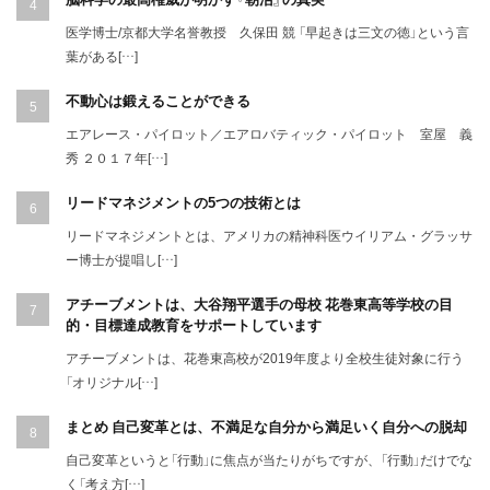
医学博士/京都大学名誉教授 久保田 競 「早起きは三文の徳」という言
葉がある[…]
不動心は鍛えることができる
エアレース・パイロット／エアロバティック・パイロット 室屋 義
秀 ２０１７年[…]
リードマネジメントの5つの技術とは
リードマネジメントとは、アメリカの精神科医ウイリアム・グラッサ
ー博士が提唱し[…]
アチーブメントは、大谷翔平選手の母校 花巻東高等学校の目
的・目標達成教育をサポートしています
アチーブメントは、花巻東高校が2019年度より全校生徒対象に行う
「オリジナル[…]
まとめ 自己変革とは、不満足な自分から満足いく自分への脱却
自己変革というと「行動」に焦点が当たりがちですが、「行動」だけでな
く「考え方[…]