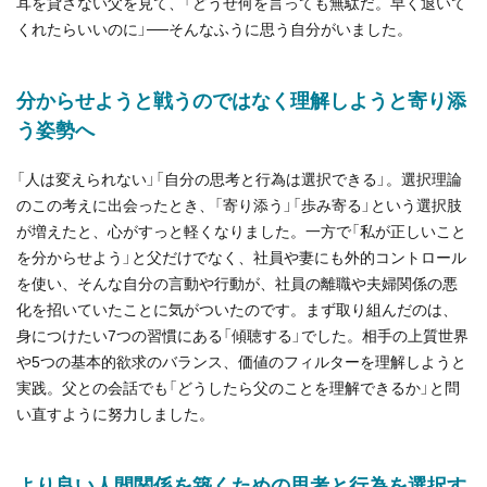
耳を貸さない父を見て、「どうせ何を言っても無駄だ。早く退いて
くれたらいいのに」──そんなふうに思う自分がいました。
分からせようと戦うのではなく理解しようと寄り添
う姿勢へ
「人は変えられない」「自分の思考と行為は選択できる」。選択理論
のこの考えに出会ったとき、「寄り添う」「歩み寄る」という選択肢
が増えたと、心がすっと軽くなりました。一方で「私が正しいこと
を分からせよう」と父だけでなく、社員や妻にも外的コントロール
を使い、そんな自分の言動や行動が、社員の離職や夫婦関係の悪
化を招いていたことに気がついたのです。まず取り組んだのは、
身につけたい7つの習慣にある「傾聴する」でした。相手の上質世界
や5つの基本的欲求のバランス、価値のフィルターを理解しようと
実践。父との会話でも「どうしたら父のことを理解できるか」と問
い直すように努力しました。
より良い人間関係を築くための思考と行為を選択す