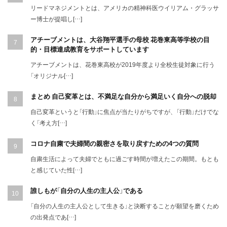
リードマネジメントとは、アメリカの精神科医ウイリアム・グラッサ
ー博士が提唱し[…]
アチーブメントは、大谷翔平選手の母校 花巻東高等学校の目
的・目標達成教育をサポートしています
アチーブメントは、花巻東高校が2019年度より全校生徒対象に行う
「オリジナル[…]
まとめ 自己変革とは、不満足な自分から満足いく自分への脱却
自己変革というと「行動」に焦点が当たりがちですが、「行動」だけでな
く「考え方[…]
コロナ自粛で夫婦間の親密さを取り戻すための4つの質問
自粛生活によって夫婦でともに過ごす時間が増えたこの期間。もとも
と感じていた性[…]
誰しもが「自分の人生の主人公」である
「自分の人生の主人公として生きる」と決断することが願望を磨くため
の出発点であ[…]