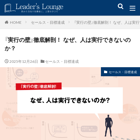
キーワード
セールス・目標達成
『実行の壁』徹底解剖！ なぜ、人は実
HOME
『実行の壁』徹底解剖！ なぜ、人は実行できないの
青木仁志
モチベーションアップ
後継者育成
事業承継
か？
新規事業
2025年12月26日
セールス・目標達成
カテゴリー
セールス・目標達成
タグ
組織力
目標設定
社会貢献
事業戦略
人材育成
自己管理
夢
日本青年会議所
検索