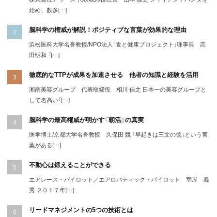
始め、数多[…]
脳科学の権威が解説！ポジティブな言葉が効果的な理由
浜松医科大学名誉教授/NPO法人「食と健康プロジェクト」理事長 高
田明和 「[…]
徹底的なTTPが成果を加速させる 他者の知識と経験を活用
湘南美容グループ 代表取締役 相川 佳之 日本一の美容グループと
して名高い「[…]
脳科学の最高権威が明かす『朝活』の真実
医学博士/京都大学名誉教授 久保田 競 「早起きは三文の徳」という言
葉がある[…]
不動心は鍛えることができる
エアレース・パイロット／エアロバティック・パイロット 室屋 義
秀 ２０１７年[…]
リードマネジメントの5つの技術とは