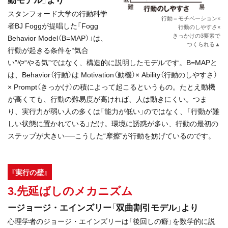
スタンフォード大学の行動科学
行動＝モチベーション×
者BJ Foggが提唱した「Fogg
行動のしやすさ×
きっかけの3要素で
Behavior Model（B=MAP）」は、
つくられる▲
行動が起きる条件を“気合
い”や“やる気”ではなく、構造的に説明したモデルです。B=MAPと
は、Behavior（行動）は Motivation（動機）× Ability（行動のしやすさ）
× Prompt（きっかけ）の積によって起こるというもの。たとえ動機
が高くても、行動の難易度が高ければ、人は動きにくい。つま
り、実行力が弱い人の多くは「能力が低い」のではなく、「行動が難
しい状態に置かれている」だけ。環境に誘惑が多い、行動の最初の
ステップが大きい──こうした“摩擦”が行動を妨げているのです。
『実行の壁』
3.先延ばしのメカニズム
ージョージ・エインズリー「双曲割引モデル」より
心理学者のジョージ・エインズリーは「後回しの癖」を数学的に説