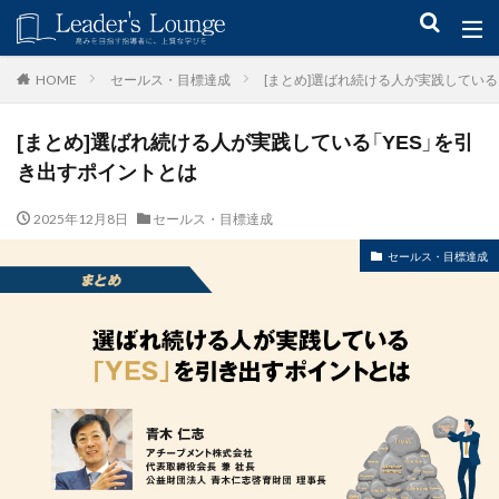
キーワード
セールス・目標達成
[まとめ]選ばれ続ける人が実践している
HOME
[まとめ]選ばれ続ける人が実践している「YES」を引
青木仁志
モチベーションアップ
後継者育成
事業承継
き出すポイントとは
新規事業
2025年12月8日
セールス・目標達成
カテゴリー
セールス・目標達成
タグ
組織力
目標設定
社会貢献
事業戦略
人材育成
自己管理
夢
日本青年会議所
検索