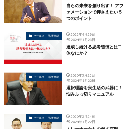
自らの未来を創り出す！ アフ
ァメーションで押さえたい５
つのポイント
2022年4月29日
セールス・目標達成
2024年1月23日
達成し続ける思考習慣とは㆒
体なにか？
2020年3月25日
セールス・目標達成
2024年1月22日
選択理論を実生活の武器に！
悩みふっ切りマニュアル
2020年3月24日
セールス・目標達成
2024年1月22日
トレーナーたちの弱さ克服