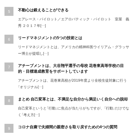
不動心は鍛えることができる
エアレース・パイロット／エアロバティック・パイロット 室屋 義
秀 ２０１７年[…]
リードマネジメントの5つの技術とは
リードマネジメントとは、アメリカの精神科医ウイリアム・グラッサ
ー博士が提唱し[…]
アチーブメントは、大谷翔平選手の母校 花巻東高等学校の目
的・目標達成教育をサポートしています
アチーブメントは、花巻東高校が2019年度より全校生徒対象に行う
「オリジナル[…]
まとめ 自己変革とは、不満足な自分から満足いく自分への脱却
自己変革というと「行動」に焦点が当たりがちですが、「行動」だけでな
く「考え方[…]
コロナ自粛で夫婦間の親密さを取り戻すための4つの質問