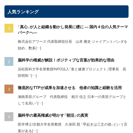
人気ランキング
「真心」が人と組織を動かし発展に礎に ― 国内４位の人気テーマ
パークへ―
株式会社アワーズ 代表取締役社長 山本 雅史 ジャイアントパンダを
始め、数多[…]
脳科学の権威が解説！ポジティブな言葉が効果的な理由
浜松医科大学名誉教授/NPO法人「食と健康プロジェクト」理事長 高
田明和 「[…]
徹底的なTTPが成果を加速させる 他者の知識と経験を活用
湘南美容グループ 代表取締役 相川 佳之 日本一の美容グループと
して名高い「[…]
脳科学の最高権威が明かす『朝活』の真実
医学博士/京都大学名誉教授 久保田 競 「早起きは三文の徳」という言
葉がある[…]