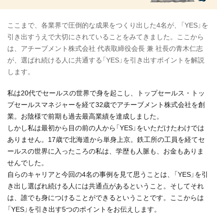
ここまで、各業界で圧倒的な成果をつくり出した4名が、「YES」を
引き出すうえで大切にされていることをみてきました。ここから
は、アチーブメント株式会社 代表取締役会長 兼 社長の青木仁志
が、選ばれ続ける人に共通する「YES」を引き出すポイントを解説
します。
私は20代でセールスの世界で身を起こし、トップセールス・トッ
プセールスマネジャーを経て32歳でアチーブメント株式会社を創
業。お陰様で前期も過去最高業績を達成しました。
しかし私は最初から目の前の人から「YES」をいただけたわけでは
ありません。17歳で北海道から単身上京。鉄工所の工員を経てセ
ールスの世界に入ったころの私は、学歴も人脈も、お金もありま
せんでした。
自らのキャリアと今回の4名の事例を見て思うことは、「YES」を引
き出し選ばれ続ける人には共通点があるということ。そしてそれ
は、誰でも身につけることができるということです。ここからは
「YES」を引き出す5つのポイントをお伝えします。