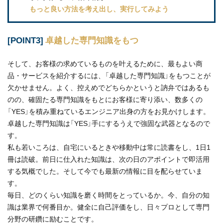
もっと良い方法を考え出し、実行してみよう
[POINT3]
卓越した専門知識をもつ
そして、お客様の求めているものを叶えるために、最もよい商
品・サービスを紹介するには、「卓越した専門知識」をもつことが
欠かせません。よく、控えめでどちらかというと訥弁ではあるも
のの、確固たる専門知識をもとにお客様に寄り添い、数多くの
「YES」を積み重ねているエンジニア出身の方をお見かけします。
卓越した専門知識は「YES」手にするうえで強固な武器となるので
す。
私も若いころは、自宅にいるときや移動中は常に読書をし、1日1
冊は読破。前日に仕入れた知識は、次の日のアポイントで即活用
する気概でした。そして今でも最新の情報に目を配らせていま
す。
毎日、どのくらい知識を磨く時間をとっているか。今、自分の知
識は業界で何番目か。健全に自己評価をし、日々プロとして専門
分野の研鑽に励むことです。