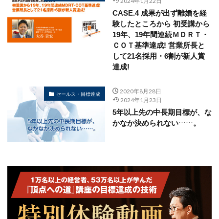
2024年1月22日
CASE.4 成果が出ず離婚を経
験したところから 初受講から
19年、19年間連続ＭＤＲＴ・
ＣＯＴ基準達成! 営業所長と
して21名採用・6割が新人賞
達成!
2020年8月28日
セールス・目標達成
2024年1月23日
5年以上先の中長期目標が、な
かなか決められない……。