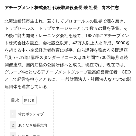
アチーブメント株式会社 代表取締役会長 兼 社長 青木仁志
北海道函館市生まれ。若くしてプロセールスの世界で腕を磨き、
トップセールス、トップマネージャーとして数々の賞を受賞。そ
の後に能力開発トレーニング会社を経て、1987年にアチーブメン
ト株式会社を設立。会社設立以来、43万人以上人財育成、5000名
を超える中小企業経営者教育に従事。自ら講師を務める公開講座
『頂点への道』講座スタンダードコースは28年間で700回毎月連続
開催達成、国内屈指の公開研修へと成長。現在では、現在では、
グループ4社となるアチーブメントグループ最高経営責任者・CEO
として経営を担うとともに、 一般財団法人・社団法人など3つの関
連団体を運営している。
目次
1
常にポジティブ
2
あくなき成長志向