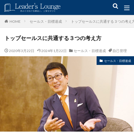
キーワード
セールス・目標達成
トップセールスに共通する３つの考え
HOME
トップセールスに共通する３つの考え方
青木仁志
モチベーションアップ
後継者育成
事業承継
新規事業
2020年3月22日
2024年1月22日
セールス・目標達成
自己管理
セールス・目標達成
カテゴリー
タグ
組織力
目標設定
社会貢献
事業戦略
人材育成
自己管理
夢
日本青年会議所
検索