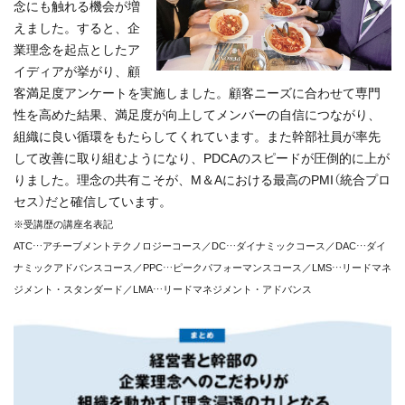
念にも触れる機会が増
えました。すると、企
業理念を起点としたア
イディアが挙がり、顧
客満足度アンケートを実施しました。顧客ニーズに合わせて専門
性を高めた結果、満足度が向上してメンバーの自信につながり、
組織に良い循環をもたらしてくれています。また幹部社員が率先
して改善に取り組むようになり、PDCAのスピードが圧倒的に上が
りました。理念の共有こそが、M＆Aにおける最高のPMI（統合プロ
セス）だと確信しています。
※受講歴の講座名表記
ATC…アチーブメントテクノロジーコース／DC…ダイナミックコース／DAC…ダイ
ナミックアドバンスコース／PPC…ピークパフォーマンスコース／LMS…リードマネ
ジメント・スタンダード／LMA…リードマネジメント・アドバンス