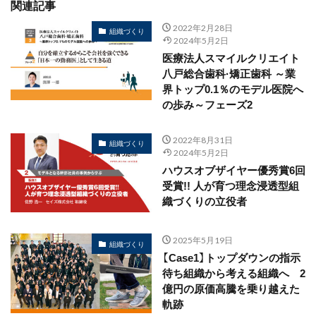
関連記事
2022年2月28日
組織づくり
2024年5月2日
医療法人スマイルクリエイト
八戸総合歯科·矯正歯科 ～業
界トップ0.1％のモデル医院へ
の歩み～フェーズ2
2022年8月31日
組織づくり
2024年5月2日
ハウスオブザイヤー優秀賞6回
受賞!! 人が育つ理念浸透型組
織づくりの立役者
2025年5月19日
組織づくり
【Case1】トップダウンの指示
待ち組織から考える組織へ 2
億円の原価高騰を乗り越えた
軌跡