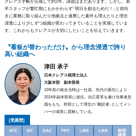
クレアス手帳が完成して約2年。課題はまだあります。しかし、新
卒スタッフが繁忙期にもかかわらず「明日を創るためだ！」と前向
きに業務に取り組んだり他拠点と連携した案件も増えたりと理念
浸透により少しずつ組織が変わってきていることを実感していま
す。これからもクレアスが大切にしたいことを伝えていきます。
〝看板が替わっただけ〟から理念浸透で誇り
高い組織へ
津田 承子
日本クレアス税理士法人
大阪本部 副本部長
10年前の統合当時は一社員。先代の退任により
2024年副本部長に就任。自己変革を遂げ当事者意
識をもち、幹部として理念の「翻訳者」としてメン
バーの成長に貢献している。
[受講歴]
ATC
DC
DAC
PPC
LMS
LMA
幹部
講座