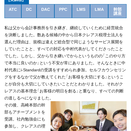
ATC
DC
DAC
PPC
LMS
LMA
幹部
講座
私は父から会計事務所を引き継ぎ、継続していくために経営統合
を決断しました。数ある候補の中から日本クレアス税理士法人を
選んだ理由は、規模は違えど総合型で同じようなサービス展開を
していたことと、すべての対応を中村代表がしてくださったこと
でした。しかし、父から引き継いでからというものの「このやり方
で本当に良いのか」という不安が常にありました。そんなときに中
村代表にi-Standardの受講をすすめられ参加。セルフカウンセリン
グをするなかで父が教えてくれた「お客様を大切にする」というこ
とが自分も大切にしていきたいことだとわかりました。それがク
レアスの基本理念「お客様の明日を創る」と重なり、すべての判断
の道しるべになりました。
その後、高崎本部の幹
部もアチーブメントを
受講。社内勉強会にも
参加し、クレアスの理