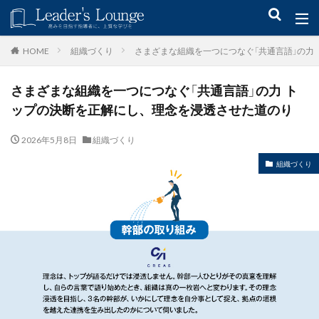
キーワード
組織づくり
さまざまな組織を一つにつなぐ「共通言語」の力
HOME
さまざまな組織を一つにつなぐ「共通言語」の力 ト
青木仁志
モチベーションアップ
後継者育成
事業承継
ップの決断を正解にし、理念を浸透させた道のり
新規事業
2026年5月8日
組織づくり
カテゴリー
組織づくり
タグ
組織力
目標設定
社会貢献
事業戦略
人材育成
自己管理
夢
日本青年会議所
検索