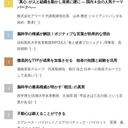
「真心」が人と組織を動かし発展に礎に ― 国内４位の人気テーマ
パークへ―
株式会社アワーズ 代表取締役社長 山本 雅史 ジャイアントパンダを
始め、数多[…]
脳科学の権威が解説！ポジティブな言葉が効果的な理由
浜松医科大学名誉教授/NPO法人「食と健康プロジェクト」理事長 高
田明和 「[…]
徹底的なTTPが成果を加速させる 他者の知識と経験を活用
湘南美容グループ 代表取締役 相川 佳之 日本一の美容グループと
して名高い「[…]
脳科学の最高権威が明かす『朝活』の真実
医学博士/京都大学名誉教授 久保田 競 「早起きは三文の徳」という言
葉がある[…]
不動心は鍛えることができる
エアレース・パイロット／エアロバティック・パイロット 室屋 義