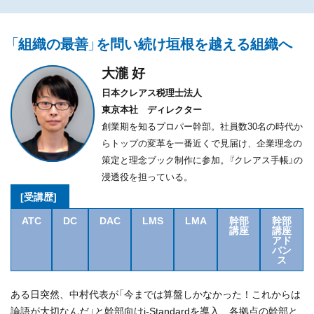
「組織の最善」を問い続け垣根を越える組織へ
大瀧 好
日本クレアス税理士法人
東京本社 ディレクター
創業期を知るプロパー幹部。社員数30名の時代か
らトップの変革を一番近くで見届け、企業理念の
策定と理念ブック制作に参加。『クレアス手帳』の
浸透役を担っている。
[受講歴]
ATC
DC
DAC
LMS
LMA
幹部
幹部
講座
講座
アド
バン
ス
ある日突然、中村代表が「今までは算盤しかなかった！これからは
論語が大切なんだ」と幹部向けi-Standardを導入、各拠点の幹部と