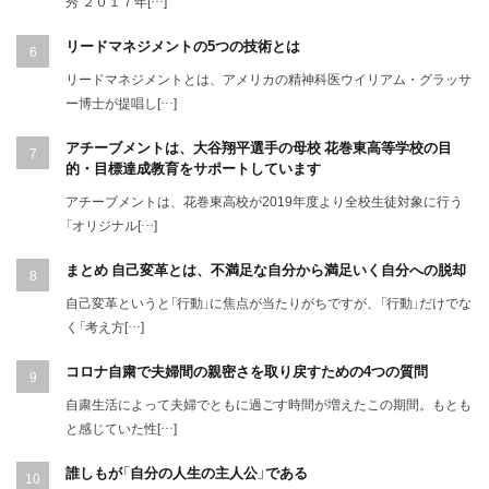
秀 ２０１７年[…]
リードマネジメントの5つの技術とは
リードマネジメントとは、アメリカの精神科医ウイリアム・グラッサ
ー博士が提唱し[…]
アチーブメントは、大谷翔平選手の母校 花巻東高等学校の目
的・目標達成教育をサポートしています
アチーブメントは、花巻東高校が2019年度より全校生徒対象に行う
「オリジナル[…]
まとめ 自己変革とは、不満足な自分から満足いく自分への脱却
自己変革というと「行動」に焦点が当たりがちですが、「行動」だけでな
く「考え方[…]
コロナ自粛で夫婦間の親密さを取り戻すための4つの質問
自粛生活によって夫婦でともに過ごす時間が増えたこの期間。もとも
と感じていた性[…]
誰しもが「自分の人生の主人公」である