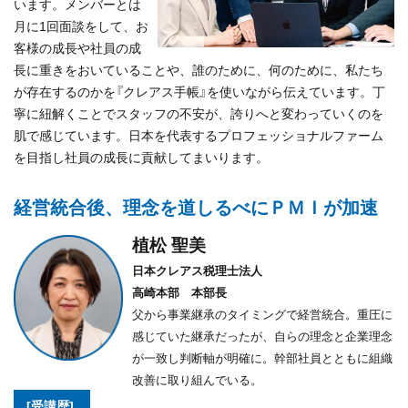
います。メンバーとは
月に1回面談をして、お
客様の成長や社員の成
長に重きをおいていることや、誰のために、何のために、私たち
が存在するのかを『クレアス手帳』を使いながら伝えています。丁
寧に紐解くことでスタッフの不安が、誇りへと変わっていくのを
肌で感じています。日本を代表するプロフェッショナルファーム
を目指し社員の成長に貢献してまいります。
経営統合後、理念を道しるべにＰＭＩが加速
植松 聖美
日本クレアス税理士法人
高崎本部 本部長
父から事業継承のタイミングで経営統合。重圧に
感じていた継承だったが、自らの理念と企業理念
が一致し判断軸が明確に。幹部社員とともに組織
改善に取り組んでいる。
[受講歴]