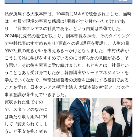
私が所属する大阪本部は、10年前にM＆Aで統合されました。当時
は㆒社員で現場の率直な感想は「看板がすり替わっただけ」であ
り、〝日本クレアスの社員である〟という自覚は希薄でした。
2024年に先代の退任が決まり、副本部長を拝命。そのタイミング
で中村代表のすすめもあり『頂点への道』講座を受講し、人生の目
的や社員の働きがいを考えるきっかけとなりました。中村代表が
こうして私に学びをすすめているのには何らかの意図がある、そ
う思い、その後も素直に学び続けました。もともとは㆒社員とい
うこともあり受け身でしたが、幹部講座やリードマネジメントを
学んでいくなかで、幹部は経営者の決断を正解にする役割である
ことを学び、日本クレアス税理士法人 大阪本部の幹部としての当
事者意識が芽生えていきました。
買収された側ですの
で、スタッフのなかに
は新たな取り組みに対
して〝変えられてしま
う〟と不安を抱く者も