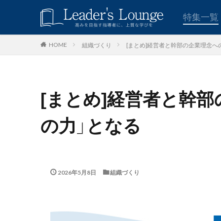
キーワード
特集一覧
組織づくり
[まとめ]経営者と幹部の企業理念へ
HOME
青木仁志
モチベーシ
カテゴリー
[まとめ]経営者と幹
タグ
の力」となる
組織力
目標
2026年5月8日
組織づくり