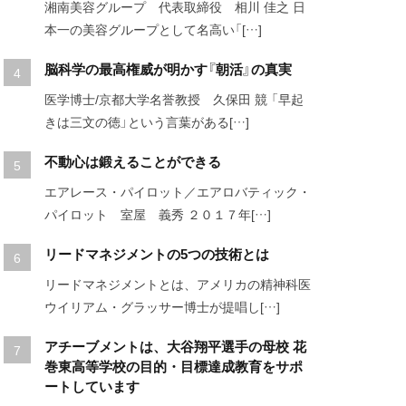
湘南美容グループ 代表取締役 相川 佳之 日
本一の美容グループとして名高い「[…]
脳科学の最高権威が明かす『朝活』の真実
医学博士/京都大学名誉教授 久保田 競 「早起
きは三文の徳」という言葉がある[…]
不動心は鍛えることができる
エアレース・パイロット／エアロバティック・
パイロット 室屋 義秀 ２０１７年[…]
リードマネジメントの5つの技術とは
リードマネジメントとは、アメリカの精神科医
ウイリアム・グラッサー博士が提唱し[…]
アチーブメントは、大谷翔平選手の母校 花
巻東高等学校の目的・目標達成教育をサポ
ートしています