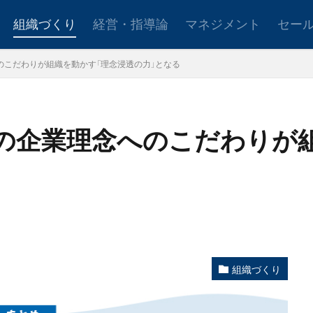
組織づくり
経営・指導論
マネジメント
セー
のこだわりが組織を動かす「理念浸透の力」となる
ョンアップ
後継者育成
事業承継
新規事業
部の企業理念へのこだわりが
設定
社会貢献
事業戦略
人材育成
自己管理
夢
日
検索
組織づくり