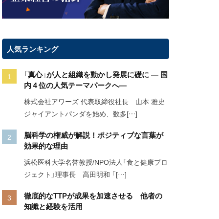
人気ランキング
「真心」が人と組織を動かし発展に礎に ― 国
内４位の人気テーマパークへ―
株式会社アワーズ 代表取締役社長 山本 雅史
ジャイアントパンダを始め、数多[…]
脳科学の権威が解説！ポジティブな言葉が
効果的な理由
浜松医科大学名誉教授/NPO法人「食と健康プロ
ジェクト」理事長 高田明和 「[…]
徹底的なTTPが成果を加速させる 他者の
知識と経験を活用