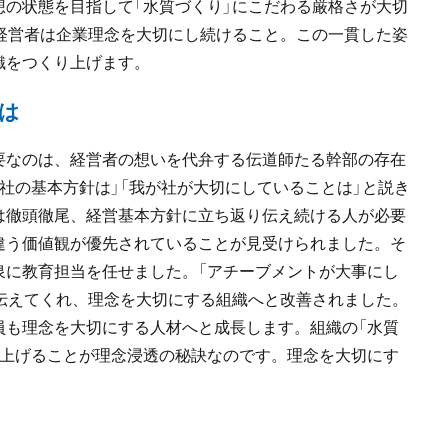
の状態を目指して「水質づくり」にこだわる厳格さが大切
経営者は企業理念を大切にし続けること。この一貫した姿
織をつくり上げます。
は
要なのは、経営者の想いを代弁する伝道師たる幹部の存在
社の基本方針は」「我が社が大切にしていることは」と説き
は徹頭徹尾、経営基本方針に立ち返り伝え続ける人が必要
違う価値観が優先されていることが見受けられました。そ
泉に教育担当を任せました。「アチーブメントが大事にし
伝えてくれ、理念を大切にする組織へと改善されました。
員も理念を大切にする人材へと成長します。組織の「水質
り上げることが理念浸透の秘訣なのです。理念を大切にす