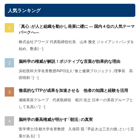
人気ランキング
「真心」が人と組織を動かし発展に礎に ― 国内４位の人気テーマ
パークへ―
株式会社アワーズ 代表取締役社長 山本 雅史 ジャイアントパンダを
始め、数多[…]
脳科学の権威が解説！ポジティブな言葉が効果的な理由
浜松医科大学名誉教授/NPO法人「食と健康プロジェクト」理事長 高
田明和 「[…]
徹底的なTTPが成果を加速させる 他者の知識と経験を活用
湘南美容グループ 代表取締役 相川 佳之 日本一の美容グループと
して名高い「[…]
脳科学の最高権威が明かす『朝活』の真実
医学博士/京都大学名誉教授 久保田 競 「早起きは三文の徳」という言
葉がある[…]