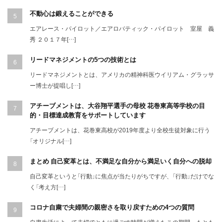
不動心は鍛えることができる
エアレース・パイロット／エアロバティック・パイロット 室屋 義
秀 ２０１７年[…]
リードマネジメントの5つの技術とは
リードマネジメントとは、アメリカの精神科医ウイリアム・グラッサ
ー博士が提唱し[…]
アチーブメントは、大谷翔平選手の母校 花巻東高等学校の目
的・目標達成教育をサポートしています
アチーブメントは、花巻東高校が2019年度より全校生徒対象に行う
「オリジナル[…]
まとめ 自己変革とは、不満足な自分から満足いく自分への脱却
自己変革というと「行動」に焦点が当たりがちですが、「行動」だけでな
く「考え方[…]
コロナ自粛で夫婦間の親密さを取り戻すための4つの質問
自粛生活によって夫婦でともに過ごす時間が増えたこの期間。もとも