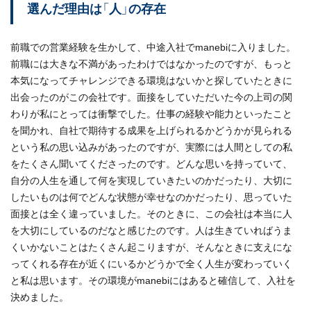
選んだ理由は「人」の存在
前職での営業経験を生かして、中途入社でmanebiに入りました。
前職には大きな不満があったわけではなかったのですが、もっと
本気になってチャレンジできる環境はないかと探していたときに
出会ったのがこの会社です。面接をしていただいた今の上司の関
わりが私にとっては衝撃でした。仕事の経験や能力といったこと
を聞かれ、自社で期待する成果を上げられるかどうかが見られる
という私の思い込みがあったのですが、実際には人間としての私
をたくさん聞いてくださったのです。どんな思いを持っていて、
自分の人生を通して何を実現していきたいのかだったり、大切に
したいものは何でどんな状態が幸せなのかだったり、思っていた
面接とは全く違っていました。そのときに、この会社は本当に人
を大切にしているのだなと感じたのです。人は生きていればうま
くいかないことはたくさん起こりますが、そんなときに支えにな
ってくれる存在が近くにいるかどうかで全く人生が変わっていく
と私は思います。その環境がmanebiにはあると確信して、入社を
決めました。