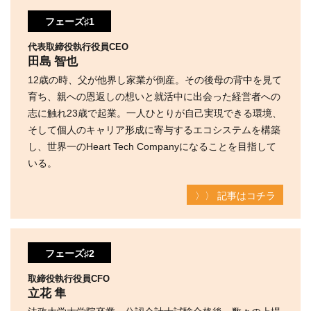
フェーズ♯1
代表取締役執行役員CEO
田島 智也
12歳の時、父が他界し家業が倒産。その後母の背中を見て
育ち、親への恩返しの想いと就活中に出会った経営者への
志に触れ23歳で起業。一人ひとりが自己実現できる環境、
そして個人のキャリア形成に寄与するエコシステムを構築
し、世界一のHeart Tech Companyになることを目指して
いる。
〉〉 記事はコチラ
フェーズ♯2
取締役執行役員CFO
立花 隼
法政大学大学院卒業。公認会計士試験合格後、数々の上場