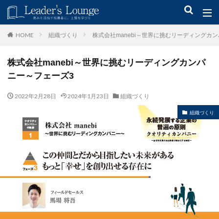
キーワード
組織づくり
株式会社manebi～世界に挑むリーディングカ
HOME
株式会社manebi～世界に挑むリーディングカンパ
青木仁志
モチベーションアップ
後継者育成
事業承継
ニー～フェーズ3
新規事業
2022年2月28日
2024年1月23日
組織づくり
カテゴリー
組織づくり
タグ
組織力
目標設定
社会貢献
事業戦略
人材育成
自己管理
夢
日本青年会議所
検索