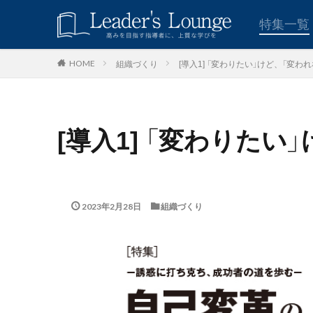
キーワード
特集一覧
組織づくり
[導入1] 「変わりたい」けど、「変わ
HOME
青木仁志
モチベーシ
カテゴリー
[導入1] 「変わりた
タグ
組織力
目標
2023年2月28日
組織づくり