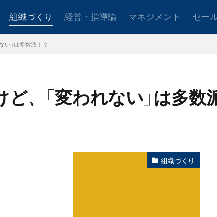
組織づくり
経営・指導論
マネジメント
セー
れない」は多数派！？
ョンアップ
後継者育成
事業承継
新規事業
い」けど、「変われない」は多数
設定
社会貢献
事業戦略
人材育成
自己管理
夢
日
検索
組織づくり