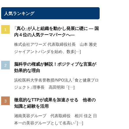
人気ランキング
「真心」が人と組織を動かし発展に礎に ― 国
内４位の人気テーマパークへ―
株式会社アワーズ 代表取締役社長 山本 雅史
ジャイアントパンダを始め、数多[…]
脳科学の権威が解説！ポジティブな言葉が
効果的な理由
浜松医科大学名誉教授/NPO法人「食と健康プロ
ジェクト」理事長 高田明和 「[…]
徹底的なTTPが成果を加速させる 他者の
知識と経験を活用
湘南美容グループ 代表取締役 相川 佳之 日
本一の美容グループとして名高い「[…]