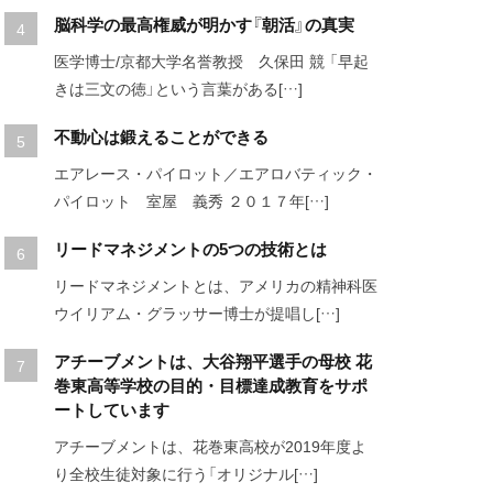
脳科学の最高権威が明かす『朝活』の真実
医学博士/京都大学名誉教授 久保田 競 「早起
きは三文の徳」という言葉がある[…]
不動心は鍛えることができる
エアレース・パイロット／エアロバティック・
パイロット 室屋 義秀 ２０１７年[…]
リードマネジメントの5つの技術とは
リードマネジメントとは、アメリカの精神科医
ウイリアム・グラッサー博士が提唱し[…]
アチーブメントは、大谷翔平選手の母校 花
巻東高等学校の目的・目標達成教育をサポ
ートしています
アチーブメントは、花巻東高校が2019年度よ
り全校生徒対象に行う「オリジナル[…]