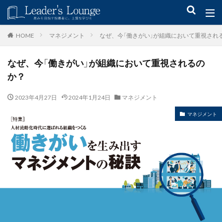
キーワード
マネジメント
なぜ、今「働きがい」が組織において重視され
HOME
なぜ、今「働きがい」が組織において重視されるの
青木仁志
モチベーションアップ
後継者育成
事業承継
か？
新規事業
2023年4月27日
2024年1月24日
マネジメント
カテゴリー
マネジメント
タグ
組織力
目標設定
社会貢献
事業戦略
人材育成
自己管理
夢
日本青年会議所
検索