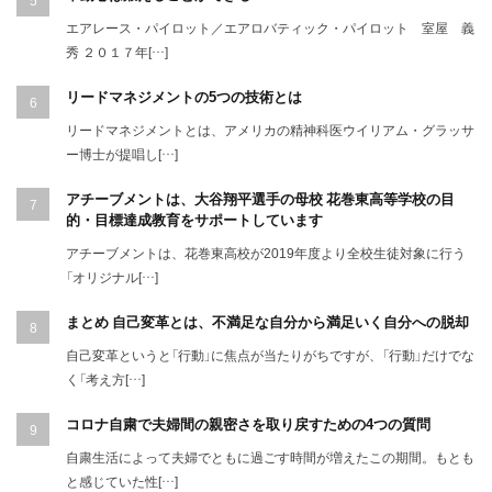
エアレース・パイロット／エアロバティック・パイロット 室屋 義
秀 ２０１７年[…]
リードマネジメントの5つの技術とは
リードマネジメントとは、アメリカの精神科医ウイリアム・グラッサ
ー博士が提唱し[…]
アチーブメントは、大谷翔平選手の母校 花巻東高等学校の目
的・目標達成教育をサポートしています
アチーブメントは、花巻東高校が2019年度より全校生徒対象に行う
「オリジナル[…]
まとめ 自己変革とは、不満足な自分から満足いく自分への脱却
自己変革というと「行動」に焦点が当たりがちですが、「行動」だけでな
く「考え方[…]
コロナ自粛で夫婦間の親密さを取り戻すための4つの質問
自粛生活によって夫婦でともに過ごす時間が増えたこの期間。もとも
と感じていた性[…]