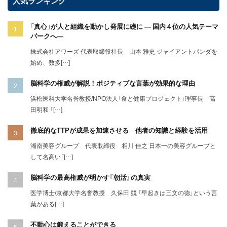
人気ランキング
「真心」が人と組織を動かし発展に礎に ― 国内４位の人気テーマ
パークへ―
株式会社アワーズ 代表取締役社長 山本 雅史 ジャイアントパンダを
始め、数多[…]
脳科学の権威が解説！ポジティブな言葉が効果的な理由
浜松医科大学名誉教授/NPO法人「食と健康プロジェクト」理事長 高
田明和 「[…]
徹底的なTTPが成果を加速させる 他者の知識と経験を活用
湘南美容グループ 代表取締役 相川 佳之 日本一の美容グループと
して名高い「[…]
脳科学の最高権威が明かす『朝活』の真実
医学博士/京都大学名誉教授 久保田 競 「早起きは三文の徳」という言
葉がある[…]
不動心は鍛えることができる