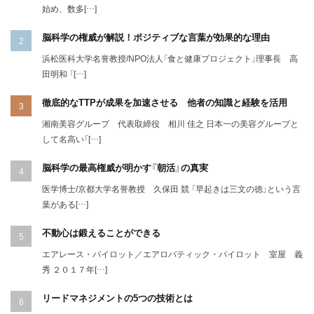
始め、数多[…]
脳科学の権威が解説！ポジティブな言葉が効果的な理由
浜松医科大学名誉教授/NPO法人「食と健康プロジェクト」理事長 高
田明和 「[…]
徹底的なTTPが成果を加速させる 他者の知識と経験を活用
湘南美容グループ 代表取締役 相川 佳之 日本一の美容グループと
して名高い「[…]
脳科学の最高権威が明かす『朝活』の真実
医学博士/京都大学名誉教授 久保田 競 「早起きは三文の徳」という言
葉がある[…]
不動心は鍛えることができる
エアレース・パイロット／エアロバティック・パイロット 室屋 義
秀 ２０１７年[…]
リードマネジメントの5つの技術とは