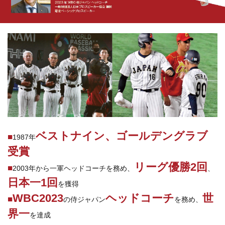
ベストナイン、ゴールデングラブ
■
1987年
受賞
リーグ優勝2回
■
2003年から一軍ヘッドコーチを務め、
、
日本一1回
を獲得
WBC2023
ヘッドコーチ
世
■
の侍ジャパン
を務め、
界一
を達成