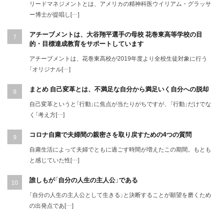
リードマネジメントとは、アメリカの精神科医ウイリアム・グラッサ
ー博士が提唱し[…]
アチーブメントは、大谷翔平選手の母校 花巻東高等学校の目
的・目標達成教育をサポートしています
アチーブメントは、花巻東高校が2019年度より全校生徒対象に行う
「オリジナル[…]
まとめ 自己変革とは、不満足な自分から満足いく自分への脱却
自己変革というと「行動」に焦点が当たりがちですが、「行動」だけでな
く「考え方[…]
コロナ自粛で夫婦間の親密さを取り戻すための4つの質問
自粛生活によって夫婦でともに過ごす時間が増えたこの期間。もとも
と感じていた性[…]
誰しもが「自分の人生の主人公」である
「自分の人生の主人公として生きる」と決断することが願望を磨くため
の出発点であ[…]