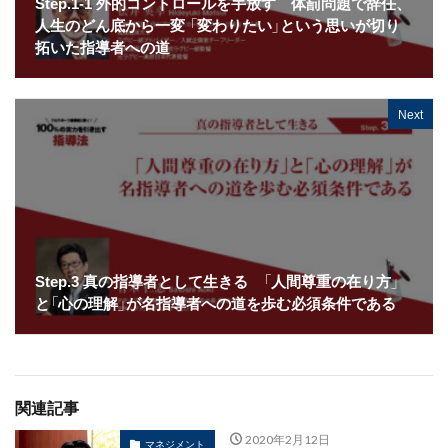
Step.1-1 外的コントロールを手放す 体罰問題で辞任、
人生のどん底から一変 「変わりたい」という思いが切り
拓いた指導者への道
Next
Step.3 真の指導者として生きる 「人間尊重の在り方」
と「心の理解」が名指導者への道を歩む必須条件である
関連記事
2020年2月12日
マネジメント