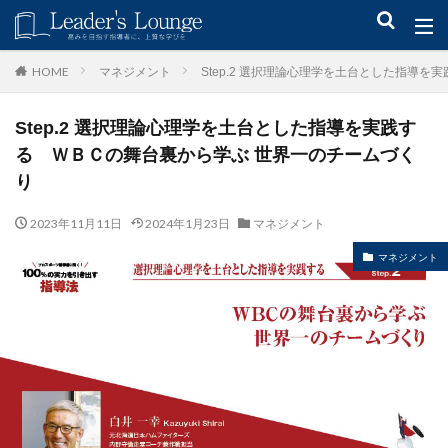
キーワード
マネジメント
Step.2 選択理論心理学を土台とした指導
HOME
Step.2 選択理論心理学を土台とした指導を実践す
青木仁志
モチベーションアップ
後継者育成
事業承継
る ＷＢＣの舞台裏から学ぶ 世界一のチームづく
新規事業
り
カテゴリー
2023年11月11日
2024年1月23日
マネジメント
マネジメント
タグ
組織力
目標設定
社会貢献
事業戦略
人材育成
自己管理
夢
日本青年会議所
検索