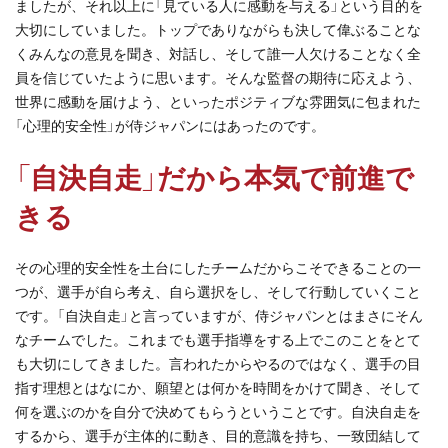
ましたが、それ以上に「見ている人に感動を与える」という目的を
大切にしていました。トップでありながらも決して偉ぶることな
くみんなの意見を聞き、対話し、そして誰一人欠けることなく全
員を信じていたように思います。そんな監督の期待に応えよう、
世界に感動を届けよう、といったポジティブな雰囲気に包まれた
「心理的安全性」が侍ジャパンにはあったのです。
「自決自走」だから本気で前進で
きる
その心理的安全性を土台にしたチームだからこそできることの一
つが、選手が自ら考え、自ら選択をし、そして行動していくこと
です。「自決自走」と言っていますが、侍ジャパンとはまさにそん
なチームでした。これまでも選手指導をする上でこのことをとて
も大切にしてきました。言われたからやるのではなく、選手の目
指す理想とはなにか、願望とは何かを時間をかけて聞き、そして
何を選ぶのかを自分で決めてもらうということです。自決自走を
するから、選手が主体的に動き、目的意識を持ち、一致団結して