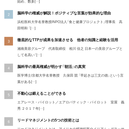
始め、数多[…]
脳科学の権威が解説！ポジティブな言葉が効果的な理由
浜松医科大学名誉教授/NPO法人「食と健康プロジェクト」理事長 高
田明和 「[…]
徹底的なTTPが成果を加速させる 他者の知識と経験を活用
湘南美容グループ 代表取締役 相川 佳之 日本一の美容グループと
して名高い「[…]
脳科学の最高権威が明かす『朝活』の真実
医学博士/京都大学名誉教授 久保田 競 「早起きは三文の徳」という言
葉がある[…]
不動心は鍛えることができる
エアレース・パイロット／エアロバティック・パイロット 室屋 義
秀 ２０１７年[…]
リードマネジメントの5つの技術とは
リードマネジメントとは、アメリカの精神科医ウイリアム・グラッサ