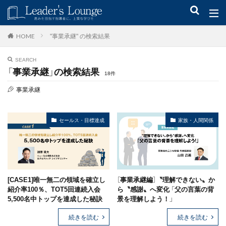
キーワード
"事業承継" の検索結果
HOME
SEARCH
青木仁志
モチベーションアップ
後継者育成
事業承継
「事業承継」の検索結果
18件
新規事業
事業承継
カテゴリー
セールス・目標達成
家族・人間関係
タグ
組織力
目標設定
社会貢献
事業戦略
[CASE1]唯一無二の領域を確立し
［事業承継編］〝理解できない〟か
人材育成
自己管理
夢
日本青年会議所
紹介率100％、TOT5回連続入会
ら〝感謝〟へ変化 「父の言葉の背
5,500名中トップを達成した秘訣
景を理解しよう！」
検索
続きを読む
続きを読む