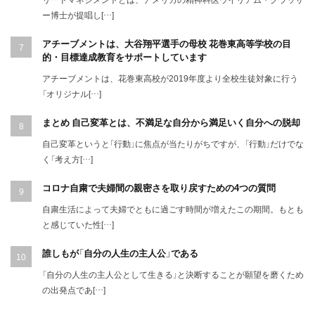
ー博士が提唱し[…]
アチーブメントは、大谷翔平選手の母校 花巻東高等学校の目
的・目標達成教育をサポートしています
アチーブメントは、花巻東高校が2019年度より全校生徒対象に行う
「オリジナル[…]
まとめ 自己変革とは、不満足な自分から満足いく自分への脱却
自己変革というと「行動」に焦点が当たりがちですが、「行動」だけでな
く「考え方[…]
コロナ自粛で夫婦間の親密さを取り戻すための4つの質問
自粛生活によって夫婦でともに過ごす時間が増えたこの期間。もとも
と感じていた性[…]
誰しもが「自分の人生の主人公」である
「自分の人生の主人公として生きる」と決断することが願望を磨くため
の出発点であ[…]