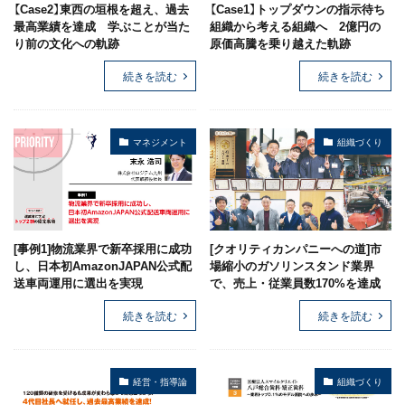
【Case2】東西の垣根を超え、過去
【Case1】トップダウンの指示待ち
最高業績を達成 学ぶことが当た
組織から考える組織へ 2億円の
り前の文化への軌跡
原価高騰を乗り越えた軌跡
続きを読む
続きを読む
マネジメント
組織づくり
[事例1]物流業界で新卒採用に成功
[クオリティカンパニーへの道]市
し、日本初AmazonJAPAN公式配
場縮小のガソリンスタンド業界
送車両運用に選出を実現
で、売上・従業員数170%を達成
続きを読む
続きを読む
経営・指導論
組織づくり