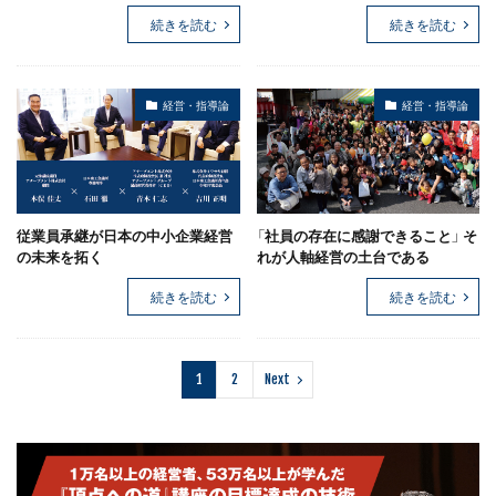
続きを読む
続きを読む
経営・指導論
経営・指導論
従業員承継が日本の中小企業経営
「社員の存在に感謝できること」 そ
の未来を拓く
れが人軸経営の土台である
続きを読む
続きを読む
1
2
Next