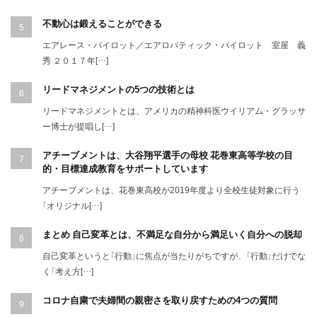
不動心は鍛えることができる
エアレース・パイロット／エアロバティック・パイロット 室屋 義
秀 ２０１７年[…]
リードマネジメントの5つの技術とは
リードマネジメントとは、アメリカの精神科医ウイリアム・グラッサ
ー博士が提唱し[…]
アチーブメントは、大谷翔平選手の母校 花巻東高等学校の目
的・目標達成教育をサポートしています
アチーブメントは、花巻東高校が2019年度より全校生徒対象に行う
「オリジナル[…]
まとめ 自己変革とは、不満足な自分から満足いく自分への脱却
自己変革というと「行動」に焦点が当たりがちですが、「行動」だけでな
く「考え方[…]
コロナ自粛で夫婦間の親密さを取り戻すための4つの質問