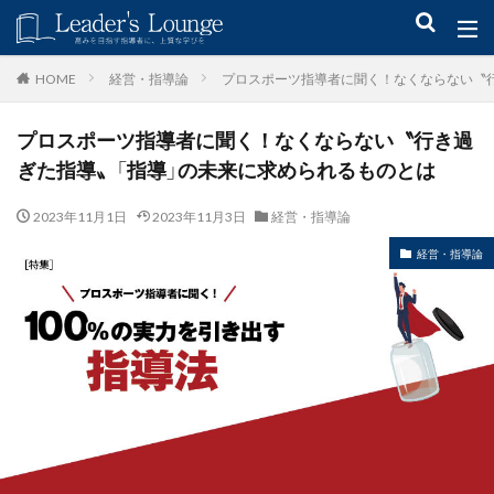
キーワード
経営・指導論
プロスポーツ指導者に聞く！なくならない〝行
HOME
プロスポーツ指導者に聞く！なくならない〝行き過
青木仁志
モチベーションアップ
後継者育成
事業承継
ぎた指導〟「指導」の未来に求められるものとは
新規事業
2023年11月1日
2023年11月3日
経営・指導論
カテゴリー
経営・指導論
タグ
組織力
目標設定
社会貢献
事業戦略
人材育成
自己管理
夢
日本青年会議所
検索