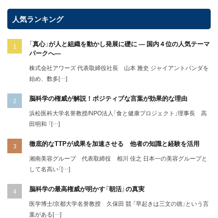
人気ランキング
「真心」が人と組織を動かし発展に礎に ― 国内４位の人気テーマ
パークへ―
株式会社アワーズ 代表取締役社長 山本 雅史 ジャイアントパンダを
始め、数多[…]
脳科学の権威が解説！ポジティブな言葉が効果的な理由
浜松医科大学名誉教授/NPO法人「食と健康プロジェクト」理事長 高
田明和 「[…]
徹底的なTTPが成果を加速させる 他者の知識と経験を活用
湘南美容グループ 代表取締役 相川 佳之 日本一の美容グループと
して名高い「[…]
脳科学の最高権威が明かす『朝活』の真実
医学博士/京都大学名誉教授 久保田 競 「早起きは三文の徳」という言
葉がある[…]