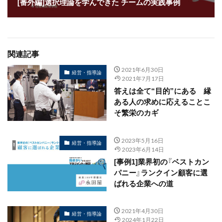
[番外編]選択理論を学んできた チームの実践事例
関連記事
2021年6月30日
経営・指導論
2021年7月17日
答えは全て“目的”にある 縁
ある人の求めに応えることこ
そ繁栄のカギ
2023年5月16日
経営・指導論
2023年6月14日
[事例1]業界初の『ベストカン
パニー』ランクイン顧客に選
ばれる企業への道
2021年4月30日
経営・指導論
2024年1月22日