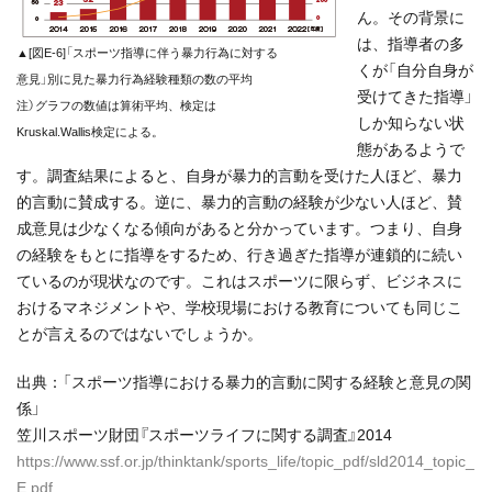
ん。その背景に
は、指導者の多
▲[図E-6]「スポーツ指導に伴う暴力行為に対する
くが「自分自身が
意見」別に見た暴力行為経験種類の数の平均
受けてきた指導」
注）グラフの数値は算術平均、検定は
しか知らない状
Kruskal.Wallis検定による。
態があるようで
す。調査結果によると、自身が暴力的言動を受けた人ほど、暴力
的言動に賛成する。逆に、暴力的言動の経験が少ない人ほど、賛
成意見は少なくなる傾向があると分かっています。つまり、自身
の経験をもとに指導をするため、行き過ぎた指導が連鎖的に続い
ているのが現状なのです。これはスポーツに限らず、ビジネスに
おけるマネジメントや、学校現場における教育についても同じこ
とが言えるのではないでしょうか。
出典：「スポーツ指導における暴力的言動に関する経験と意見の関
係」
笠川スポーツ財団『スポーツライフに関する調査』2014
https://www.ssf.or.jp/thinktank/sports_life/topic_pdf/sld2014_topic_
E.pdf