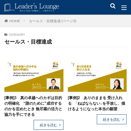
キーワード
セールス・目標達成 (ページ3)
HOME
CATEGORY
青木仁志
モチベーションアップ
後継者育成
事業承継
セールス・目標達成
新規事業
カテゴリー
タグ
[事例]3 真の卓越へのカギは目的
[事例]2 ありのままを 受け入れ
組織力
目標設定
社会貢献
事業戦略
の明確化 “誰のために”成功する
る 「ねばならない」を手放し、描
人材育成
自己管理
夢
日本青年会議所
のかを定めたとき 無尽蔵の活力と
けるようになった本当の願望
協力を手にできる
続きを読む
検索
続きを読む