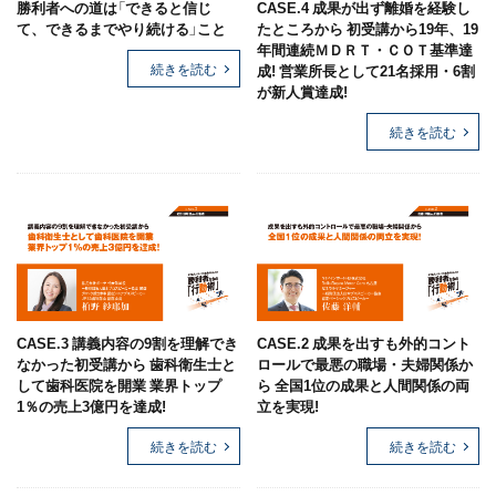
勝利者への道は「できると信じ
CASE.4 成果が出ず離婚を経験し
て、できるまでやり続ける」こと
たところから 初受講から19年、19
年間連続ＭＤＲＴ・ＣＯＴ基準達
続きを読む
成! 営業所長として21名採用・6割
が新人賞達成!
続きを読む
CASE.3 講義内容の9割を理解でき
CASE.2 成果を出すも外的コント
なかった初受講から 歯科衛生士と
ロールで最悪の職場・夫婦関係か
して歯科医院を開業 業界トップ
ら 全国1位の成果と人間関係の両
1％の売上3億円を達成!
立を実現!
続きを読む
続きを読む