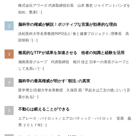
株式会社アワーズ 代表取締役社長 山本 雅史 ジャイアントパンダを
始め、数多[…]
脳科学の権威が解説！ポジティブな言葉が効果的な理由
浜松医科大学名誉教授/NPO法人「食と健康プロジェクト」理事長 高
田明和 「[…]
徹底的なTTPが成果を加速させる 他者の知識と経験を活用
湘南美容グループ 代表取締役 相川 佳之 日本一の美容グループと
して名高い「[…]
脳科学の最高権威が明かす『朝活』の真実
医学博士/京都大学名誉教授 久保田 競 「早起きは三文の徳」という言
葉がある[…]
不動心は鍛えることができる
エアレース・パイロット／エアロバティック・パイロット 室屋 義
秀 ２０１７年[…]