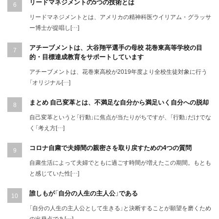
リードマネジメントの5つの技術とは
リードマネジメントとは、アメリカの精神科医ウイリアム・グラッサ
ー博士が提唱し[…]
アチーブメントは、大谷翔平選手の母校 花巻東高等学校の目
的・目標達成教育をサポートしています
アチーブメントは、花巻東高校が2019年度より全校生徒対象に行う
「オリジナル[…]
まとめ 自己変革とは、不満足な自分から満足いく自分への脱却
自己変革というと「行動」に焦点が当たりがちですが、「行動」だけでな
く「考え方[…]
コロナ自粛で夫婦間の親密さを取り戻すための4つの質問
自粛生活によって夫婦でともに過ごす時間が増えたこの期間。もとも
と感じていた性[…]
誰しもが「自分の人生の主人公」である
「自分の人生の主人公として生きる」と決断することが願望を磨くため
の出発点であ[…]