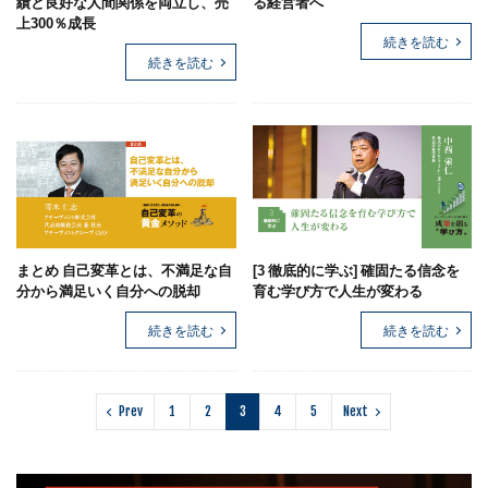
績と良好な人間関係を両立し、売
る経営者へ
上300％成長
続きを読む
続きを読む
まとめ 自己変革とは、不満足な自
[3 徹底的に学ぶ] 確固たる信念を
分から満足いく自分への脱却
育む学び方で人生が変わる
続きを読む
続きを読む
Prev
1
2
3
4
5
Next