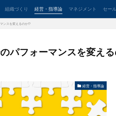
組織づくり
経営・指導論
マネジメント
セー
マンスを変えるのか!?
ョンアップ
後継者育成
事業承継
新規事業
のパフォーマンスを変えるの
設定
社会貢献
事業戦略
人材育成
自己管理
夢
日
検索
経営・指導論