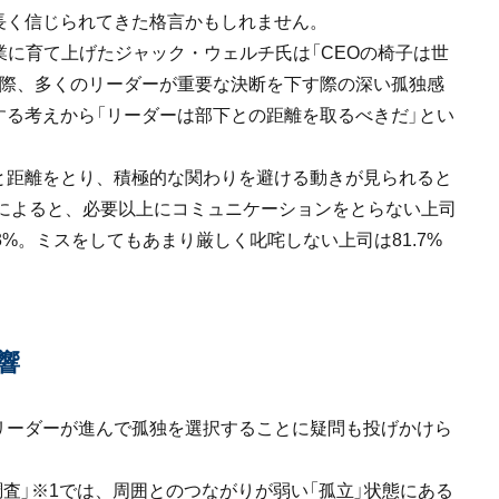
長く信じられてきた格言かもしれません。
業に育て上げたジャック・ウェルチ氏は「CEOの椅子は世
実際、多くのリーダーが重要な決断を下す際の深い孤独感
る考えから「リーダーは部下との距離を取るべきだ」とい
と距離をとり、積極的な関わりを避ける動きが見られると
査によると、必要以上にコミュニケーションをとらない上司
.3%。ミスをしてもあまり厳しく叱咤しない上司は81.7%
響
リーダーが進んで孤独を選択することに疑問も投げかけら
調査」※1では、周囲とのつながりが弱い「孤立」状態にある