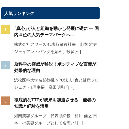
人気ランキング
「真心」が人と組織を動かし発展に礎に ― 国
内４位の人気テーマパークへ―
株式会社アワーズ 代表取締役社長 山本 雅史
ジャイアントパンダを始め、数多[…]
脳科学の権威が解説！ポジティブな言葉が
効果的な理由
浜松医科大学名誉教授/NPO法人「食と健康プロ
ジェクト」理事長 高田明和 「[…]
徹底的なTTPが成果を加速させる 他者の
知識と経験を活用
湘南美容グループ 代表取締役 相川 佳之 日
本一の美容グループとして名高い「[…]