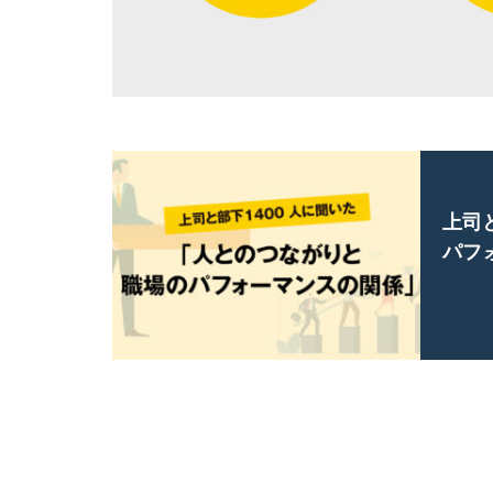
上司
パフ