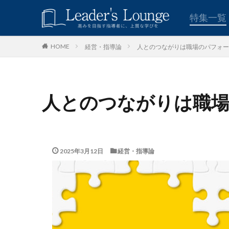
キーワード
特集一覧
経営・指導論
人とのつながりは職場のパフォー
HOME
青木仁志
モチベーシ
カテゴリー
人とのつながりは職場
タグ
組織力
目標
2025年3月12日
経営・指導論