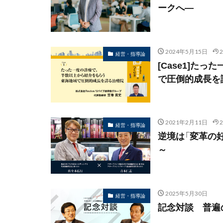
ークへ―
2024年5月15日
経営・指導論
[Case1]た
で圧倒的成長を
2021年2月11日
経営・指導論
逆境は「変革の
～
2025年5月30日
経営・指導論
記念対談 普遍