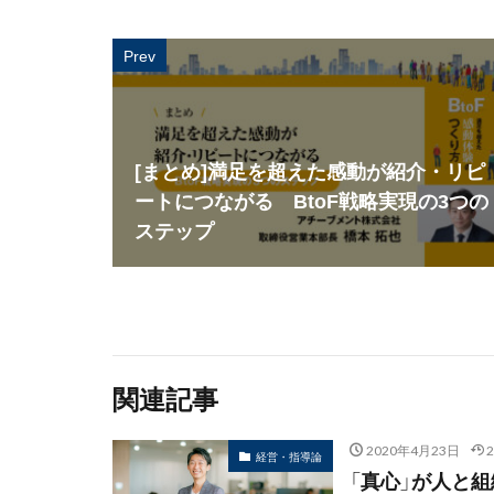
Prev
[まとめ]満足を超えた感動が紹介・リピ
ートにつながる BtoF戦略実現の3つの
ステップ
関連記事
2020年4月23日
経営・指導論
「真心」が人と