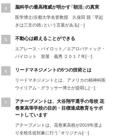
脳科学の最高権威が明かす『朝活』の真実
医学博士/京都大学名誉教授 久保田 競 「早起
きは三文の徳」という言葉がある[…]
不動心は鍛えることができる
エアレース・パイロット／エアロバティック・
パイロット 室屋 義秀 ２０１７年[…]
リードマネジメントの5つの技術とは
リードマネジメントとは、アメリカの精神科医
ウイリアム・グラッサー博士が提唱し[…]
アチーブメントは、大谷翔平選手の母校 花
巻東高等学校の目的・目標達成教育をサポ
ートしています
アチーブメントは、花巻東高校が2019年度よ
り全校生徒対象に行う「オリジナル[…]