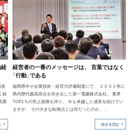
軸経
経営者の一番のメッセージは、 言葉ではなく
「行動」である
成長
福岡県中小企業技術・経営力評価制度にて、 ２０２１年に
く経
県内歴代最高得点を叩き出した第一電建株式会社。 業界
高業
TOP1％の売上規模を誇り、 今も卓越した成長を続けてい
ますが、 その大きな転換点とは何だったのか。...
む
続きを読む