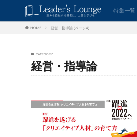
キーワード
特集一覧
経営・指導論 (ページ4)
HOME
青木仁志
モチベーシ
カテゴリー
CATEGORY
経営・指導論
タグ
組織力
目標