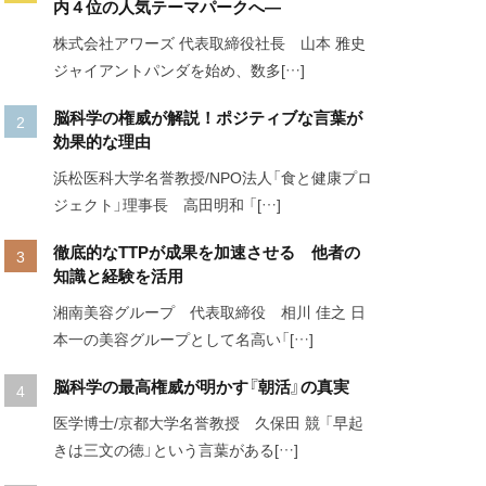
内４位の人気テーマパークへ―
株式会社アワーズ 代表取締役社長 山本 雅史
ジャイアントパンダを始め、数多[…]
脳科学の権威が解説！ポジティブな言葉が
効果的な理由
浜松医科大学名誉教授/NPO法人「食と健康プロ
ジェクト」理事長 高田明和 「[…]
徹底的なTTPが成果を加速させる 他者の
知識と経験を活用
湘南美容グループ 代表取締役 相川 佳之 日
本一の美容グループとして名高い「[…]
脳科学の最高権威が明かす『朝活』の真実
医学博士/京都大学名誉教授 久保田 競 「早起
きは三文の徳」という言葉がある[…]