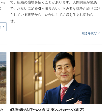
いっ
て、組織の崩壊を招くことがあります。人間関係が険悪
家
で、お互いに足を引っ張り合い、不必要な抗争が繰り広げ
られている状態から、いかにして組織を生まれ変わら
せ、...
む
続きを読む
の
経営者が打つべき未来への3つの布石