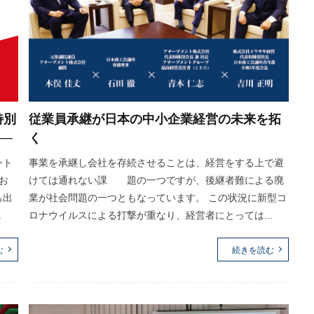
特別
従業員承継が日本の中小企業経営の未来を拓
──
く
ント
事業を承継し会社を存続させることは、経営をする上で避
お
けては通れない課 題の一つですが、後継者難による廃
ち出
業が社会問題の一つともなっています。 この状況に新型コ
.
ロナウイルスによる打撃が重なり、経営者にとっては...
む
続きを読む