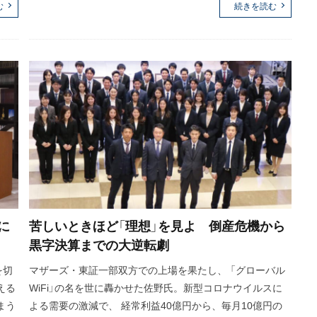
む
続きを読む
に
苦しいときほど「理想」を見よ 倒産危機から
黒字決算までの大逆転劇
を切
マザーズ・東証一部双方での上場を果たし、 「グローバル
える
WiFi」の名を世に轟かせた佐野氏。新型コロナウイルスに
まう
よる需要の激減で、 経常利益40億円から、毎月10億円の