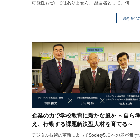
可能性もゼロではありません。 経営者として、何...
続きを読
企業の力で学校教育に新たな風を ～自ら
え、行動する課題解決型人材を育てる～
デジタル技術の革新によってSociety5.０への扉が開き