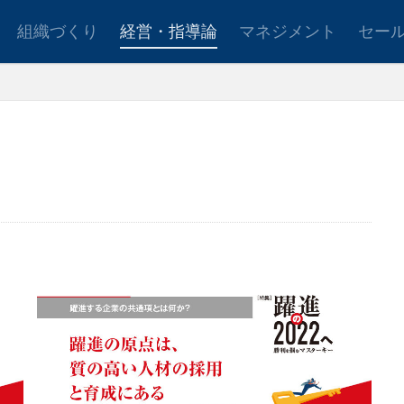
組織づくり
経営・指導論
マネジメント
セー
ョンアップ
後継者育成
事業承継
新規事業
設定
社会貢献
事業戦略
人材育成
自己管理
夢
日
検索