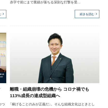
赤字寸前にまで業績が落ちる深刻な打撃を受...
む
続きを読む
考
離職・組織崩壊の危機から コロナ禍でも
113%成長の達成型組織へ
つつ
「稼げることのみが正義だ」。そんな組織文化はときとし