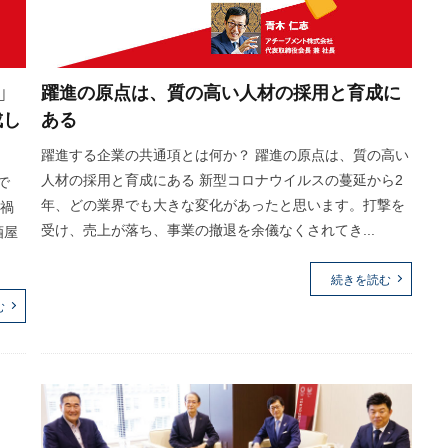
」
躍進の原点は、質の高い人材の採用と育成に
成し
ある
躍進する企業の共通項とは何か？ 躍進の原点は、質の高い
人材の採用と育成にある 新型コロナウイルスの蔓延から2
で
年、どの業界でも大きな変化があったと思います。打撃を
ナ禍
受け、売上が落ち、事業の撤退を余儀なくされてき...
酒屋
続きを読む
む